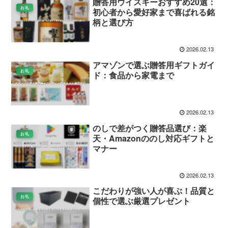
贈答用ウイスキーおすすめ20選：
お礼
初心者から愛好家まで喜ばれる銘
柄と選び方
2026.02.13
アマゾンで選ぶ贈答用ギフトガイ
お礼
ド：食品から家電まで
2026.02.13
のしで差がつく贈答品選び：楽
お礼
天・Amazonののし対応ギフトと
マナー
2026.02.13
こだわりが強い人が喜ぶ！品質と
お礼
個性で選ぶ厳選プレゼント