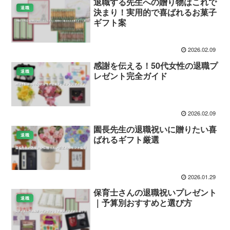
退職する先生への贈り物はこれで
退職
決まり！実用的で喜ばれるお菓子
ギフト案
2026.02.09
感謝を伝える！50代女性の退職プ
退職
レゼント完全ガイド
2026.02.09
園長先生の退職祝いに贈りたい喜
退職
ばれるギフト厳選
2026.01.29
保育士さんの退職祝いプレゼント
退職
｜予算別おすすめと選び方