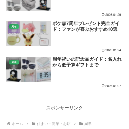
2026.01.29
ポケ森7周年プレゼント完全ガイ
周年
ド：ファンが喜ぶおすすめ10選
2026.01.24
周年祝いの記念品ガイド：名入れ
周年
から低予算ギフトまで
2026.01.07
スポンサーリンク
ホーム
住まい・開業・お店
周年