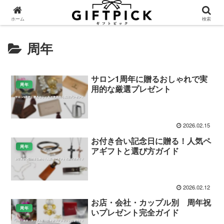
ホーム
検索
周年
サロン1周年に贈るおしゃれで実
周年
用的な厳選プレゼント
2026.02.15
お付き合い記念日に贈る！人気ペ
周年
アギフトと選び方ガイド
2026.02.12
お店・会社・カップル別 周年祝
周年
いプレゼント完全ガイド