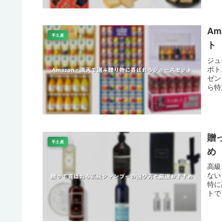
A
手土産
ト
ジュ
ボト
ゼン
ら特
贈
手土産
め
高級
ない
特に
トで