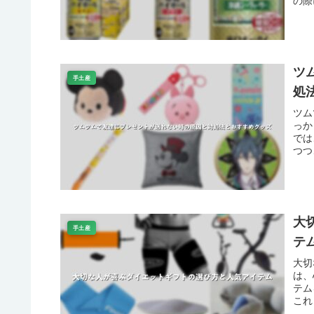
ツ
手土産
処
ツム
っか
では
つつ
大
手土産
テ
大切
は、
テム
これ