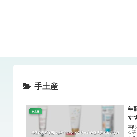
手土産
年
手土産
す
年配
る実