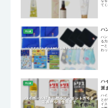
なる
てく
ハ
手土産
ハン
る方
ーと
わっ
ハ
手土産
派
ハイ
とが
イス
の際