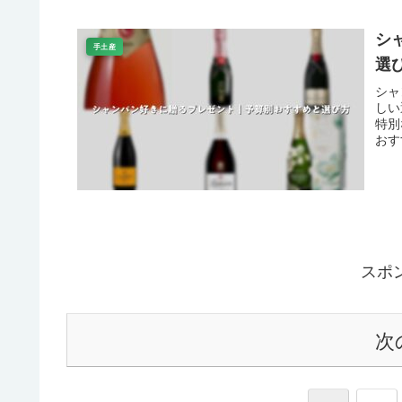
シ
手土産
選
シャ
しい
特別
おす
スポ
次