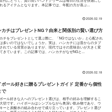
世代にとって、質の良いハンドクリームは毎日の生活を快適にし
れるアイテムとなります。本記事では、年配の方が喜ぶ...
2026.02.19
ンカチはプレゼントNG？由来と関係別の賢い選び方
カチをプレゼントとして選ぶ際に、「NGではないか」と心配され
は多いのではないでしょうか。実は、ハンカチには昔からのタブ
されている背景がありますが、現代ではその意味合いが大きく変
てきています。この記事では、ハンカチがなぜNGと...
2026.02.18
イボール好きに贈るプレゼントガイド 定番から個性
まで
ボール好きな人へのプレゼント選びは、相手の好みを理解するこ
大切です。ハイボールはシンプルながら奥深い飲み物であり、ウ
キーと炭酸水の組み合わせで成り立っています。プレゼント選び
には、相手がどのような味わいを好むのか、どのような...