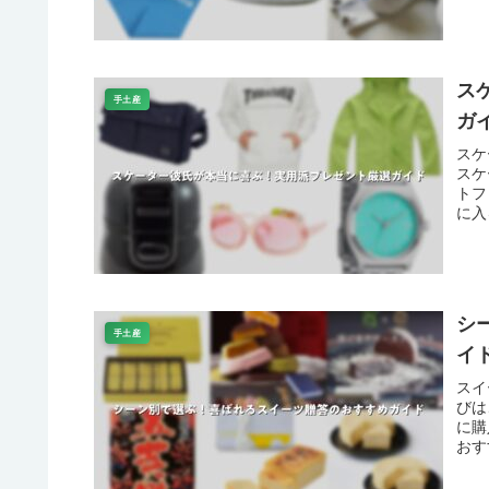
ス
手土産
ガ
スケ
スケ
トフ
に入
シ
手土産
イ
スイ
びは
に購
おす