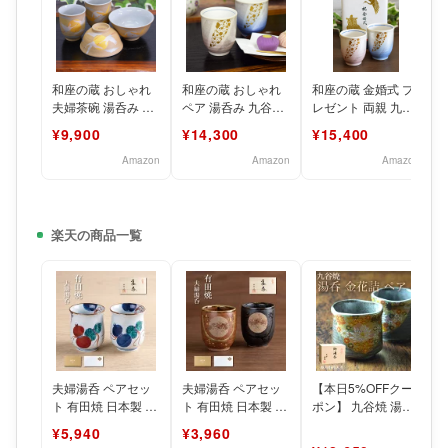
和座の蔵 おしゃれ
和座の蔵 おしゃれ
和座の蔵 金婚式 プ
夫婦茶碗 湯呑み ペ
ペア 湯呑み 九谷焼
レゼント 両親 九谷
ア 食器セット 九谷
夫婦湯呑み 銀彩金
焼 ペア 湯呑み 銀彩
¥9,900
¥14,300
¥15,400
焼 睦揃 金銀彩鶴
チラシ 陶器 ブラン
金箔ちらし お祝い
Amazon
Amazon
Amazon
楽天の商品一覧
夫婦湯呑 ペアセッ
夫婦湯呑 ペアセッ
【本日5%OFFクー
ト 有田焼 日本製 お
ト 有田焼 日本製 お
ポン】 九谷焼 湯呑
しゃれ ギフト プレ
しゃれ ギフト プレ
金花詰 専用桐箱付
¥5,940
¥3,960
ゼント 茶器 和モダ
ゼント 茶器 和モダ
き ペア ( 木箱名