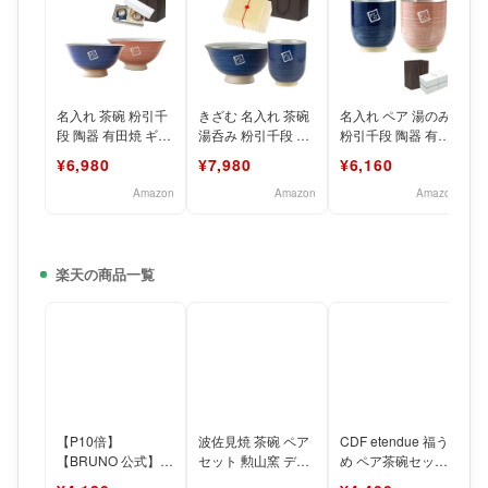
名入れ 茶碗 粉引千
きざむ 名入れ 茶碗
名入れ ペア 湯のみ
段 陶器 有田焼 ギフ
湯呑み 粉引千段 桐
粉引千段 陶器 有田
ト ペアセット お礼
箱入り セット 陶器
焼 (日本製) ギフト
¥6,980
¥7,980
¥6,160
名前 おしゃれ
有田焼 ギフト
ペアセット 落
Amazon
Amazon
Amazon
楽天の商品一覧
【P10倍】
波佐見焼 茶碗 ペア
CDF etendue 福う
【BRUNO 公式】
セット 勲山窯 デニ
め ペア茶碗セット
ブルーノ WAN 食器
ム 夫婦茶碗 お茶碗
0014TBU001(茶碗