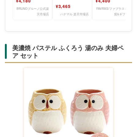
¥4,180
¥4,400
碗 ペア 2個 セット
ご飯茶碗 飯碗 日
セット
¥3,465
BRUNOブルーノ公式楽
FAVRAS/ファブラス 雑
天市場店
ハナマル 楽天市場店
貨&ギフト
美濃焼 パステル ふくろう 湯のみ 夫婦ペ
ア セット