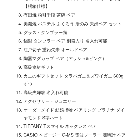
【桐箱仕様】
有田焼 粉引千段 茶碗 ペア
美濃焼 パステル ふくろう 湯のみ 夫婦ペア セット
グラス・タンブラー類
錫製 タンブラー ペア 桐箱入り 名入れ可能
江戸切子 重ね矢来 オールドペア
陶器マグカップ ペア（アッシュ&ピンク）
高級食材ギフト
カニのギフトセット タラバガニ＆ズワイガニ 600g
ずつ
高級夫婦箸 名入れ可能
アクセサリー・ジュエリー
オーダーメイド 結婚指輪 ペアリング プラチナ ダイ
ヤモンド S字ハート
TIFFANY Tスマイル ネックレス ペア
CASIO ベビージー G-MS 電波ソーラー 腕時計 ペア