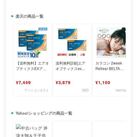
楽天の商品一覧
【送料無料】エアオ
送料無料[2箱]エア
カラコン 2week
プティクスEXアク
オプティクスexア
Refrear BELTA
ア（O2オプティク
クア 2箱セット 1箱
SILICONE 【1箱3
ス） 4箱（1箱3枚入
3枚入り 1ヶ月交換
枚入
¥7,449
¥3,879
¥1,100
り）
アットコンタクト
SED
meri hapi
Yahoo!ショッピングの商品一覧