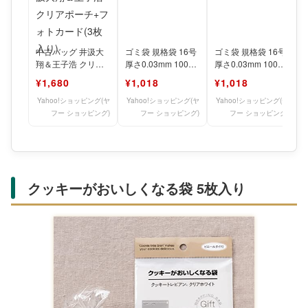
中古バッグ 井汲大
ゴミ袋 規格袋 16号
ゴミ袋 規格袋 16号
翔＆王子浩 クリア
厚さ0.03mm 100枚
厚さ0.03mm 100枚
ポーチ+フォトカー
入り ポリバッグ 透
入り ポリバッグ 透
¥1,680
¥1,018
¥1,018
ド(3枚入り)
明 （ ポ
明 （ ポ
Yahoo!ショッピング(ヤ
Yahoo!ショッピング(ヤ
Yahoo!ショッピング(ヤ
フー ショッピング)
フー ショッピング)
フー ショッピング)
クッキーがおいしくなる袋 5枚入り