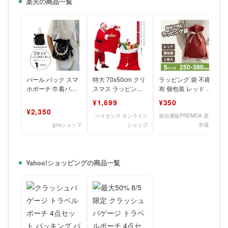
楽天の商品一覧
パール バック スマ
特大 70x50cm クリ
ラッピング 袋 不織
ホポーチ 巾着バッ
スマス ラッピング
布 個包装 レッド S
グ かわいい スマホ
ギフト袋 巾着バッ
250×380mm 1枚 プ
¥1,699
¥350
ポシェット レディ
グ 70x100
レゼント
¥2,350
ース
ハイセンス オンライン
総合通販PREMOA 楽天
gnsショップ
ショップ
市場店
Yahoo!ショッピングの商品一覧