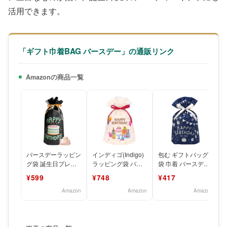
活用できます。
「ギフト巾着BAG バースデー」の通販リンク
Amazonの商品一覧
バースデーラッピン
インディゴ(Indigo)
包む ギフトバッグ
グ袋 誕生日プレゼ
ラッピング袋 バー
袋 巾着 バースデー
ント袋 バースデー
スデーバッグL パー
フラッグ TD010
¥599
¥748
¥417
バッグ 大ギフト袋
ティー アイボ
リボン
Amazon
Amazon
Amazon