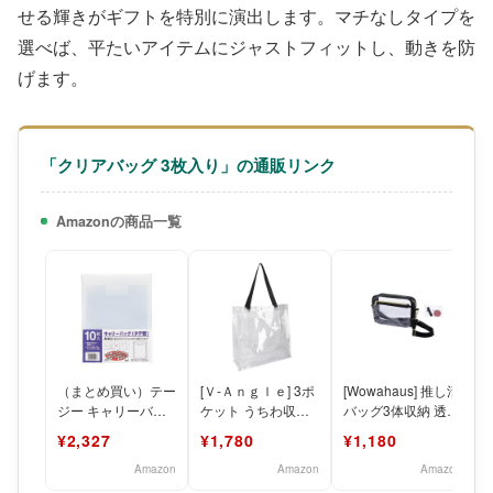
せる輝きがギフトを特別に演出します。マチなしタイプを
選べば、平たいアイテムにジャストフィットし、動きを防
げます。
「クリアバッグ 3枚入り」の通販リンク
Amazonの商品一覧
（まとめ買い）テー
[Ｖ-Ａｎｇｌｅ] 3ポ
[Wowahaus] 推し活
ジー キャリーバッ
ケット うちわ収納
バッグ3体収納 透明
グ A4縦 クリア 10
推し活 クリアバッ
ショルダーバッグ
¥2,327
¥1,780
¥1,180
枚入 CC-342-
グ 大容量 痛バッ
ぬいぐるみ ク
Amazon
Amazon
Amazon