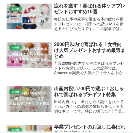
疲れを癒す！喜ばれる体ケアプレ
未分類
ゼントおすすめ10選
毎日の仕事や家事で溜まる体の疲れを癒
すプレゼントは、相手への思いやりを伝
えるのにぴったりです。この記事では、
Amazonや楽天で人気のグッズを中心に、
日常使いしやすいアイテムを厳選して紹
介します。リラックスした時間を過ごせ
2000円以内で喜ばれる！女性向
るギフトを選んで、...
未分類
け人気プレゼントおすすめ厳選ま
とめ
予算2000円以内で女性に喜ばれるプレゼ
ントをお探しの方へ。この記事では、
Amazonや楽天で人気のアイテムを中心
に、日常使いから特別なシーンまで幅広
く使えるおすすめギフトを厳選して紹介
します。手頃な価格ながら上質感があ
出産内祝い700円で選ぶ！おしゃ
り、受け取った女性が...
未分類
れで喜ばれるプチギフト特集
出産内祝いは、新たな命の誕生を祝って
くれた方々への感謝の気持ちを伝える大
切なギフトです。特に700円という予算で
選ぶ場合、プチギフトとして手軽に贈れ
るお菓子や小物が人気を集めています。
この価格帯では、楽天市場やAmazonで販
卒業プレゼントのお返しに喜ばれ
売されている可...
未分類
る人気ギフト紹介