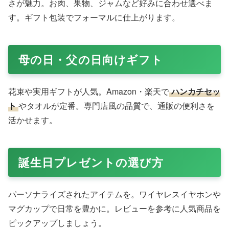
はファッションから食品まで幅広く、ポイント還元で経済
的。Amazonギフト券との組み合わせも工夫次第で可能。
イベント時に購入すれば、さらにお得感が増します。
ギフトカードの活用術
Amazonギフトカード
や
楽天ギフトカード
は、究極の
プレゼント選べない
解決策。相手が好きなものを選べる
自由度が高く、デジタルで即時プレゼント可能。Amazon
ではプライム特典付きの使い道が多く、楽天はショップク
ーポンと連動します。
金額設定は3,000円から高額まで。メッセージを添えれ
ば、心のこもったギフトに。使えない商品（例: プライム
年会費）もありますが、ほとんどのアイテムで活躍しま