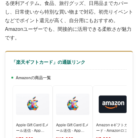
る便利アイテム。食品、旅行グッズ、日用品までカバー
し、日常使いから特別な買い物まで対応。初売りイベント
などでポイント還元が高く、自分用にもおすすめ。
Amazonユーザーでも、間接的に活用できる柔軟さが魅力
です。
「楽天ギフトカード」の通販リンク
Amazonの商品一覧
Apple Gift Card Eメ
Apple Gift Card Eメ
Amazon eギフトカ
V
ール送信 - App
ール送信 - App
ード - Amazonロゴ
Store、iTune
Store、iTune