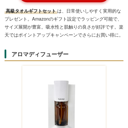
【期間限定！全品ポ
【マラソン限定クー
【マラソン限定クー
イント20倍！】ハ
ポン配布中】出産祝
ポン配布中】出産祝
ンカチ 5枚セット
い カタログギフト
い カタログギフト
¥999
¥10,220
¥35,970
25cm*25cm コット
えらんで Baby 2つ
えらんで Baby にこ
BIZ-SHOP 楽天市場店
ギフト マルハート
ギフト マルハート
高級タオルギフトセット