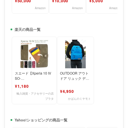
¥50,000
¥10,000
¥5,000
Amazon
Amazon
Amazon
楽天の商品一覧
スエード【Xperia 10 IV
OUTDOOR アウト
SO-
ドア リュック ディ
52C/SOG07/A202SO/UQ
パック OUT-452U
¥1,180
¥4,950
輸入雑貨・アクセサリーの店
プラタ
かばんのミヤモト
Yahoo!ショッピングの商品一覧