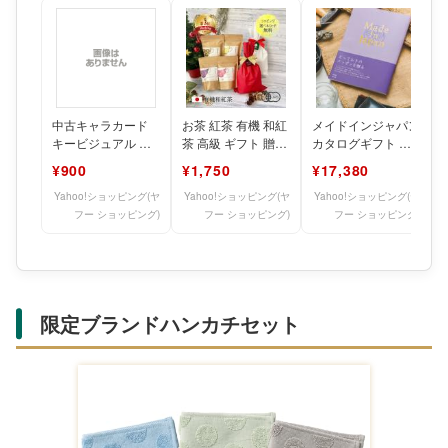
中古キャラカード
お茶 紅茶 有機 和紅
メイドインジャパン
キービジュアル 楽
茶 高級 ギフト 贈答
カタログギフト 御
天ポイントギフトカ
用 おしゃれ かわい
礼 結婚 出産内祝い
¥900
¥1,750
¥17,380
ード100 「PS3 テ
い ティーバッグ
香典返し 新築 粗供
イ
Yahoo!ショッピング(ヤ
Yahoo!ショッピング(ヤ
Yahoo!ショッピング(ヤ
フー ショッピング)
フー ショッピング)
フー ショッピング)
限定ブランドハンカチセット