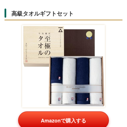
「限定ブランドハンカチセット」の通販リンク
Amazonの商品一覧
[B-PLAID] ハンカチ
【４枚セット】
[プレーリードッグ]
6枚セット 日本製
ANIMAL MERRY ア
エコバッグと今治ハ
ジャガードハンカチ
ニマルメリー パネ
ンカチ２枚の ギフ
¥2,450
¥698
¥3,300
綿100%
ルハンカチタオル
トセット 誕生日 プ
レ
Amazon
Amazon
Amazon
楽天の商品一覧