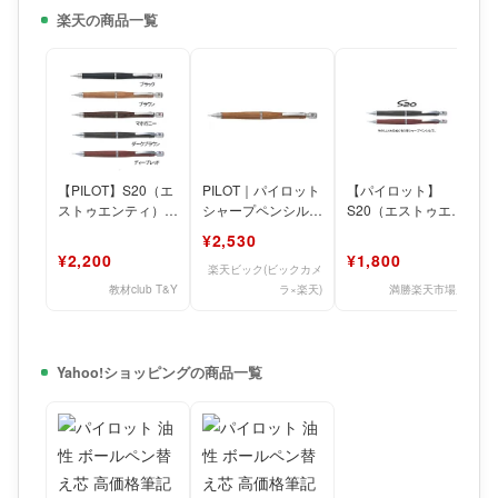
楽天の商品一覧
【PILOT】S20（エ
PILOT｜パイロット
【パイロット】
ストゥエンティ）シ
シャープペンシル
S20（エストゥエン
ャープペンシル
(シャーペン)
ティ）
¥2,530
0.5mm
S20(エストゥエン
¥2,200
¥1,800
ティ
楽天ビック(ビックカメ
教材club T&Y
ラ×楽天)
満勝楽天市場店
Yahoo!ショッピングの商品一覧