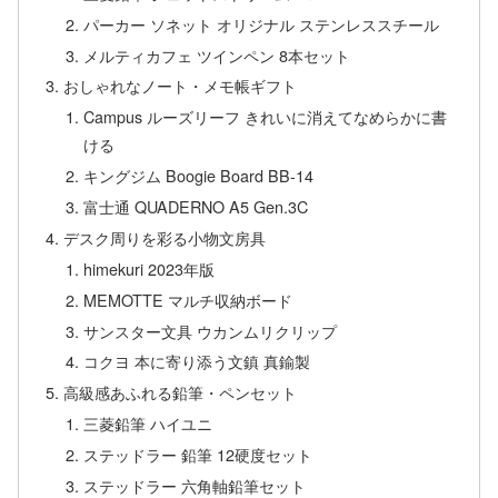
パーカー ソネット オリジナル ステンレススチール
メルティカフェ ツインペン 8本セット
おしゃれなノート・メモ帳ギフト
Campus ルーズリーフ きれいに消えてなめらかに書
ける
キングジム Boogie Board BB-14
富士通 QUADERNO A5 Gen.3C
デスク周りを彩る小物文房具
himekuri 2023年版
MEMOTTE マルチ収納ボード
サンスター文具 ウカンムリクリップ
コクヨ 本に寄り添う文鎮 真鍮製
高級感あふれる鉛筆・ペンセット
三菱鉛筆 ハイユニ
ステッドラー 鉛筆 12硬度セット
ステッドラー 六角軸鉛筆セット