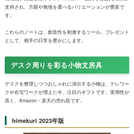
電子メモパッドで、約30,000回の消去が可能。筆圧で線
の太さが変わるハイコントラスト液晶が、紙のような書き
心地を提供します。A6サイズの軽量ボディ（75g）で持ち
運びやすく、Amazon・楽天で2000円以内の人気品。アイ
デアスケッチやToDoリストに便利で、エコな選択肢で
す。
富士通 QUADERNO A5 Gen.3C