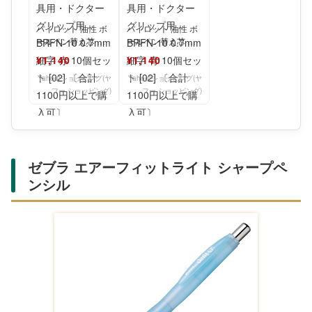
パイロット 油性 ボ
パイロット 油性 ボ
ールペン替え芯 高
ールペン替え芯 高
価格筆記具用・ドク
価格筆記具用・ドク
¥1,140
¥1,140
ターグリップ用
ターグリップ用
BRFN
BRFN
Yahoo!ショッピング(ヤ
Yahoo!ショッピング(ヤ
フー ショッピング)
フー ショッピング)
ゼブラ エアーフィットライト シャープペ
ンシル