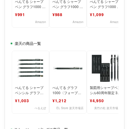
ぺんてる シャープ
ぺんてる シャープ
ぺんてる シャープ
ペン グラフ1000 フ
ペン グラフ1000 フ
ペン グラフ1000 フ
ォープロ PG1005
ォープロ PG1007
ォープロ PG1004
¥991
¥988
¥1,099
0.5mm
0.7mm
0.4mm 黒
Amazon
Amazon
Amazon
楽天の商品一覧
ぺんてる シャープ
ぺんてる グラフ
製図用シャープペン
ペンシル グラフ
1000〈フォープ
シル60周年限定 3本
1000〈フォープ
ロ〉 0.5mm シャー
セット PGANAST
¥1,003
¥1,212
¥4,950
ロ〉GRAPH1000
プペンシル PG100
グラフ1000〈
内蔵
べるえぽ
EL Store 楽天市場店
美竹の杜 楽天市場店