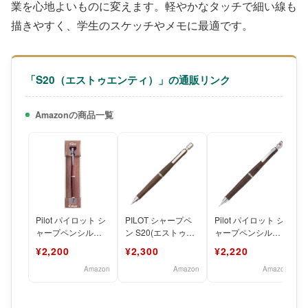
業を心地よいものに変えます。軽やかなタッチで細い線も
描きやすく、学生のスケッチやメモに最適です。
「S20（エストゥエンティ）」の通販リンク
Amazonの商品一覧
Pilot パイロット シ
PILOT シャープペ
Pilot パイロット シ
ャープペンシル
ン S20(エストゥエ
ャープペンシル
S20(エストゥエン
ンティ) 0.5mm マホ
S20 エス トゥエン
¥2,200
¥2,300
¥2,220
ティ)0.5mm
ガニー P
ティ 0.3mm
Amazon
Amazon
Amazon