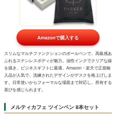
Amazonで購入する
黒・赤・青・緑の4色ボールペンと0.5mmシャープペンが
1本にまとまった多機能ペン。なめらかな低摩擦インク
で、ストレスフリーな書き味を実現します。Amazon・楽
天で予算1000円以内の人気商品で、名入れも可能。メモ
や修正作業に欠かせず、オフィスデスクの必需品として活
躍します。コンパクトサイズで持ち運びやすく、ビジネス
シーンにマッチします。