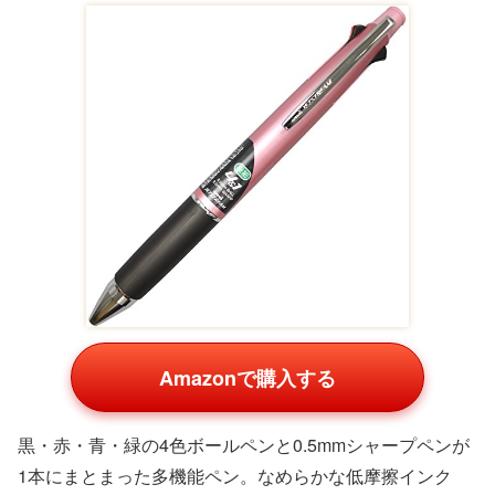
楽天の商品一覧
【全5色】ゼブラ／
ゼブラ／エアーフィ
ゼブラ シャープペ
エアーフィットライ
ットライトS 0.5
ン エアーフィット
ト 0.5 （MA61） シ
（MA61） シャープ
ライト MA61
¥250
ャープペンシル
ペンシル・黒×ビビ
【0.5mm】 軸色全5
¥297
¥297
色
文具の吉田屋楽天市場
ぶんぐる
ぶんぐる
店
仕事がはかどる多機能ペンおすす