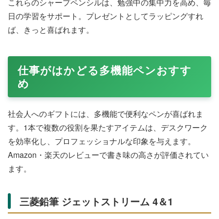
これらのシャープペンシルは、勉強中の集中力を高め、毎
日の学習をサポート。プレゼントとしてラッピングすれ
ば、きっと喜ばれます。
「ゼブラ エアーフィットライト シャープペンシル」の
通販リンク
Amazonの商品一覧
ゼブラ エアーフィ
ゼブラ エアーフィ
ゼブラ エアーフィ
ットライト シャー
ットライトS シャー
ットライトS シャー
プペン 黒│シャープ
プ0.5 ブルーグリー
プペンシル MA61-
¥568
¥444
¥745
ペンシル
ン MA61-BG
BG ブルーグリーン
Amazon
Amazon
Amazon