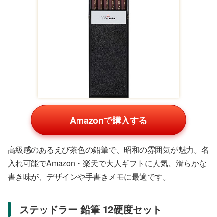
Amazonで購入する
ページホルダー型の真鍮文鎮で、使い込むほど味わいが出
ます。5000円以上の高級ギフトとしてAmazon・楽天で人
気。本を長時間開いたままにでき、読書や勉強をサポート
します。
これらの小物は、デスク環境を向上させる魔法のアイテ
ム。プレゼントで日常を特別に。