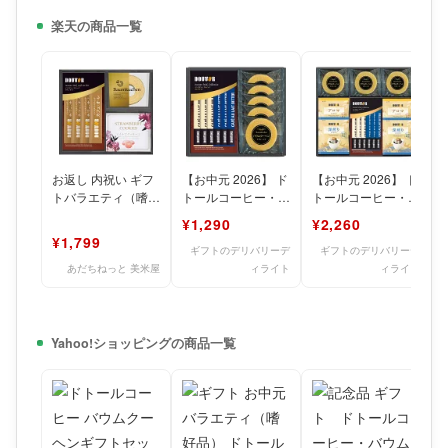
楽天の商品一覧
お返し 内祝い ギフ
【お中元 2026】 ド
【お中元 2026】 ド
トバラエティ（嗜好
トールコーヒー・バ
トールコーヒー・バ
品） ドトールコー
ウムクーヘンギフト
ウムクーヘンギフト
¥1,290
¥2,260
ヒー・バウムクーヘ
セット SBU-BO
セット SBU-CE
¥1,799
ンギフ
ギフトのデリバリーデ
ギフトのデリバリーデ
あだちねっと 美米屋
ィライト
ィライト
Yahoo!ショッピングの商品一覧