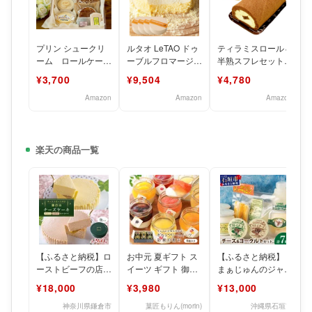
プリン シュークリ
ルタオ LeTAO ドゥ
ティラミスロール＆
ーム ロールケーキ
ーブルフロマージュ
半熟スフレセット
チョコレートケーキ
4個セット チーズケ
【洋生菓子詰め合わ
¥3,700
¥9,504
¥4,780
チーズケーキ 半生
ーキ ギフト 誕
せ】ロールケーキ
ケ
チーズケー
Amazon
Amazon
Amazon
楽天の商品一覧
【ふるさと納税】ロ
お中元 夏ギフト ス
【ふるさと納税】『
ーストビーフの店鎌
イーツ ギフト 御中
まぁじゅんのジャー
倉山 チーズケーキ
元 お菓子 高級 誕生
ジー牧場 乳製品詰
¥18,000
¥3,980
¥13,000
詰合せ | スイーツ チ
日プレゼント 彩果
め合わせ 』 【計7
ー
種】
神奈川県鎌倉市
菓匠もりん(morin)
沖縄県石垣市