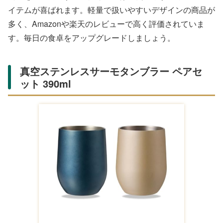
【フルーツ大福弁才
フルーツ大福＜祝い
和菓子 お菓子 詰め
天 公式】季節の生
の銘菓 果寿庵 公式
合わせ 凍らせて食
フルーツ大福（4個
＞ 詰め合わせ 6個
べる クリームフル
¥4,740
¥4,980
¥3,500
入り） ご褒美 サプ
ギフト お菓子 お取
ーツ大福 9個セット
ライズ
（い
Amazon
Amazon
Amazon
楽天の商品一覧
【マラソン最大28
愛媛 清光堂 紅まど
【楽天デイリーラン
倍】 お中元 御中元
んな大福入り フル
キング1位】【冷