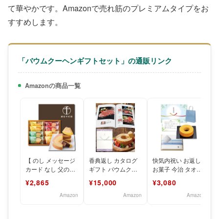
て華やかです。Amazonで売れ筋のプレミアムタイプをお
すすめします。
「バウムクーヘンギフトセット」の通販リンク
Amazonの商品一覧
【 のし メッセージ
香典返し カタログ
快気内祝い お返し
カード なし 父の日
ギフト バウムクー
お菓子 今治 タオル
お中元 夏ギフト】
ヘンセット ギフト
バウムクーヘン【ギ
¥2,865
¥15,000
¥3,080
千疋屋 バウムクー
お返し（手提げ袋
フト セット】（手
ヘ
挨拶状
提
Amazon
Amazon
Amazon