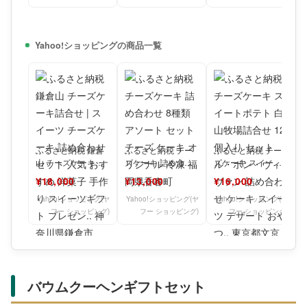
Yahoo!ショッピングの商品一覧
ふるさと納税 鎌倉
ふるさと納税 チー
ふるさと納税 チー
山 チーズケーキ詰
ズケーキ 詰め合わ
ズケーキ スイート
合せ | スイーツ チー
せ 8種類 アソート
ポテト 白山牧場詰
¥18,000
¥13,000
¥16,000
ズケーキ 詰め合わ
セット チーズ ケー
合せ 12個入り セッ
せ
キ
ト
Yahoo!ショッピング(ヤ
Yahoo!ショッピング(ヤ
Yahoo!ショッピング(ヤ
フー ショッピング)
フー ショッピング)
フー ショッピング)
バウムクーヘンギフトセット