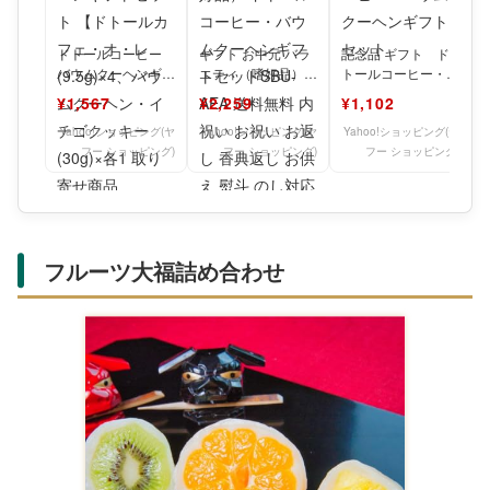
ドトールコーヒー
ギフト お中元 バラ
記念品 ギフト ド
バウムクーヘンギフ
エティ（嗜好品）
トールコーヒー・バ
トセット 【ドトー
ドトールコーヒー・
ウムクーヘンギフト
¥1,567
¥2,259
¥1,102
ルカフェ・オ・レ
バウムクーヘンギフ
セット
(9.5g
トセッ
Yahoo!ショッピング(ヤ
Yahoo!ショッピング(ヤ
Yahoo!ショッピング(ヤ
フー ショッピング)
フー ショッピング)
フー ショッピング)
フルーツ大福詰め合わせ