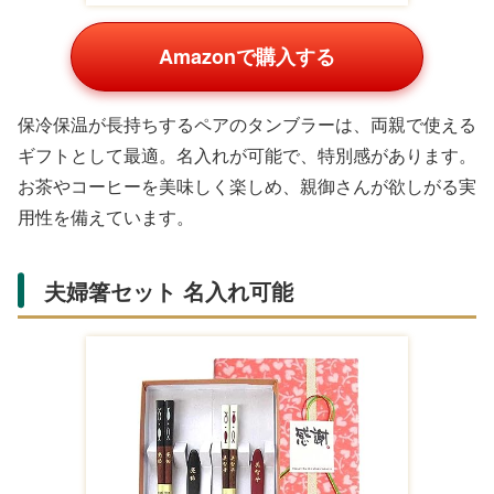
夏ギフト ギフト プ
ーツ大福詰合せ 6個
凍】【送料込】生ど
¥3,942
¥4,446
レゼント 暑中見舞
入 北海道/東北・沖
ーらとフルーツ大福
¥3,888
い
縄
詰め合わせ
ギフト専門店 noel-
G-Call 食通の定番 お取
deco
り寄せ
京都祇をんににぎ
Yahoo!ショッピングの商品一覧
ふるさと納税 覚王
京都 養老軒 彩りフ
ふるさと納税 季節
山フルーツ大福 弁
ルーツ大福 苺 マン
のフルーツ大福詰め
才天 4種 セット 季
ゴー ぶどう パイン
合わせ（6個セッ
¥11,000
¥4,160
¥14,000
節のフルーツ大福
詰め合わせ
ト） 兵庫県宝塚市
旬
Yahoo!ショッピング(ヤ
Yahoo!ショッピング(ヤ
Yahoo!ショッピング(ヤ
フー ショッピング)
フー ショッピング)
フー ショッピング)