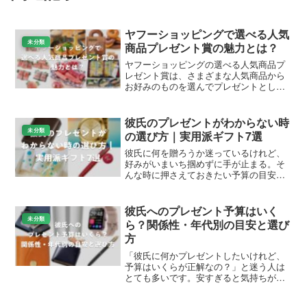
ヤフーショッピングで選べる人気
未分類
商品プレゼント賞の魅力とは？
ヤフーショッピングの選べる人気商品プ
レゼント賞は、さまざまな人気商品から
お好みのものを選んでプレゼントとして
もらえるお得なキャンペーンです。この
賞を通じて、食料品からファッションア
イテム、家電まで幅広いジャンルの商品
彼氏のプレゼントがわからない時
が登場し、ギフト選びの参...
未分類
の選び方｜実用派ギフト7選
彼氏に何を贈ろうか迷っているけれど、
好みがいまいち掴めずに手が止まる。そ
んな時に押さえておきたい予算の目安や
定番ジャンル、外しにくい選び方のコツ
を整理しました。年代や関係性に合わせ
て、贈って喜ばれやすい方向に絞り込む
彼氏へのプレゼント予算はいく
ためのヒントとしてどうぞ...
未分類
ら？関係性・年代別の目安と選び
方
「彼氏に何かプレゼントしたいけれど、
予算はいくらが正解なの？」と迷う人は
とても多いです。安すぎると気持ちが伝
わりにくいかも、と不安になり、高すぎ
ると相手に気を遣わせてしまうのでは…