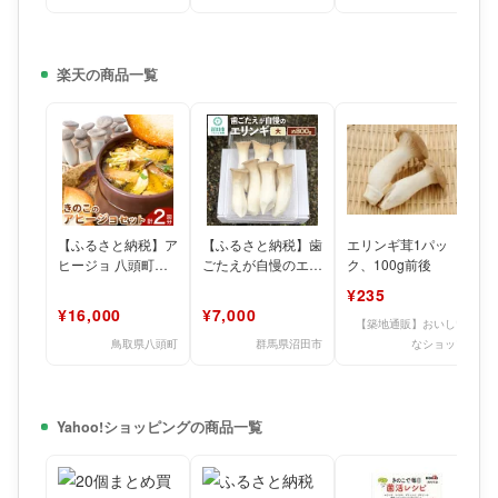
楽天の商品一覧
【ふるさと納税】ア
【ふるさと納税】歯
エリンギ茸1パッ
ヒージョ 八頭町産
ごたえが自慢のエリ
ク、100g前後
きのこのアヒージョ
ンギ 大 約800g
¥235
セット 《90日以内
[【野菜単品】えり
¥16,000
¥7,000
に出荷
んぎ
【築地通販】おいしい
鳥取県八頭町
群馬県沼田市
なショップ
Yahoo!ショッピングの商品一覧