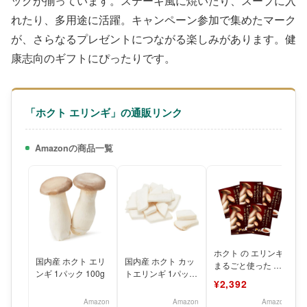
ックが揃っています。ステーキ風に焼いたり、スープに入
れたり、多用途に活躍。キャンペーン参加で集めたマーク
が、さらなるプレゼントにつながる楽しみがあります。健
康志向のギフトにぴったりです。
「ホクト エリンギ」の通販リンク
Amazonの商品一覧
ホクト の エリンギ
国内産 ホクト エリ
国内産 ホクト カッ
まるごと使った 菌
ンギ 1パック 100g
トエリンギ 1パック
活 ・ 贅沢 カレー
¥2,392
80g
（1人前/200g
Amazon
Amazon
Amazon