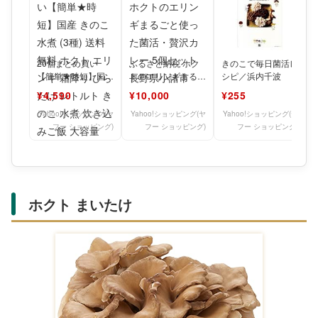
20個まとめ買い
ふるさと納税 ホク
きのこで毎日菌活レ
【簡単★時短】国産
トのエリンギまるご
シピ／浜内千波
きのこ 水煮 (3種) 送
と使った菌活・贅沢
¥4,590
¥10,000
¥255
料無料 ホクト エ
カレー 5個セット
長野
Yahoo!ショッピング(ヤ
Yahoo!ショッピング(ヤ
Yahoo!ショッピング(ヤ
フー ショッピング)
フー ショッピング)
フー ショッピング)
ホクト まいたけ