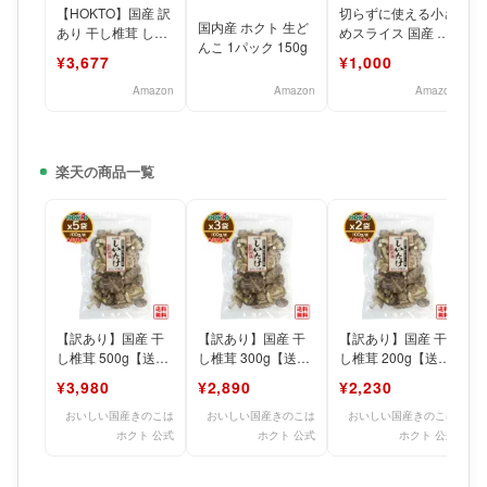
【HOKTO】国産 訳
切らずに使える小さ
国内産 ホクト 生ど
あり 干し椎茸 しい
めスライス 国産 訳
んこ 1パック 150g
たけ 100g 業務用
あり スライス干し
¥3,677
¥1,000
大袋 500g
椎茸 (60g)
Amazon
Amazon
Amazon
楽天の商品一覧
【訳あり】国産 干
【訳あり】国産 干
【訳あり】国産 干
し椎茸 500g【送料
し椎茸 300g【送料
し椎茸 200g【送料
無料】個包装×5袋 /
無料】 干ししいた
無料】/干ししいた
¥3,980
¥2,890
¥2,230
干ししいたけ 生
け 生どんこ ホクト
け 生どんこ ホクト
おいしい国産きのこは
おいしい国産きのこは
おいしい国産きのこは
ホクト 公式
ホクト 公式
ホクト 公式