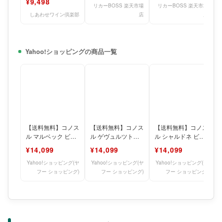
¥9,498
レタ
リカーBOSS 楽天市場
リカーBOSS 楽天市場
しあわせワイン倶楽部
店
店
Yahoo!ショッピングの商品一覧
【送料無料】コノス
【送料無料】コノス
【送料無料】コノス
ル マルベック ビシ
ル ゲヴュルツトラ
ル シャルドネ ビシ
クレタ レゼルバ
ミネール ビシクレ
クレタ レゼルバ
¥14,099
¥14,099
¥14,099
750ml 12本セット
タ レゼルバ 750ml
750ml 12本セット
Yahoo!ショッピング(ヤ
Yahoo!ショッピング(ヤ
Yahoo!ショッピング(ヤ
フー ショッピング)
フー ショッピング)
フー ショッピング)