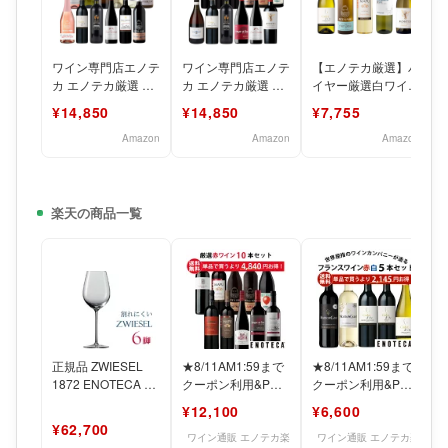
ワイン専門店エノテ
ワイン専門店エノテ
【エノテカ厳選】バ
カ エノテカ厳選 世
カ エノテカ厳選 世
イヤー厳選白ワイン
界のワイン飲み比べ
界のワイン飲み比べ
好きのための辛口白
¥14,850
¥14,850
¥7,755
赤白泡12本セット [
赤だけ12本セット [
5本ワインセット [
75
Amazon
Amazon
Amazon
楽天の商品一覧
正規品 ZWIESEL
★8/11AM1:59まで
★8/11AM1:59まで
1872 ENOTECA ツ
クーポン利用&Pア
クーポン利用&Pア
ヴィーゼル 1872 エ
ップで更にお得★エ
ップで更にお得
¥12,100
¥6,600
ノテ
ノテカ ワイン専門
★【送料無料】エノ
¥62,700
テカ
ワイン通販 エノテカ楽
ワイン通販 エノテカ楽