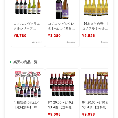
コノスル ヴァラエ
コノスル ビシクレ
【6本まとめ売り】
タルシリーズ
タ レゼルバ 赤白ワ
コノスル シャルド
750ml ６種 各１本
イン 飲み比べセッ
ネ ビシクレタ レゼ
¥5,780
¥3,280
¥5,526
セット
ト、メルロー＆ゲヴ
ルバ [ 白ワイン 辛口
ュルツ
Amazon
Amazon
Amazon
楽天の商品一覧
＼最安値に挑戦／
8/4 20:00〜8/10ま
8/4 20:00〜8/10ま
【送料無料】 13種
でP4倍 【送料無
でP4倍 【送料無
類から自由に選べる
料】【ケース販売】
料】コノスル ゲヴ
¥9,098
¥9,098
♪ コノスル ビシク
コノスル カ
ェルツトラミネ