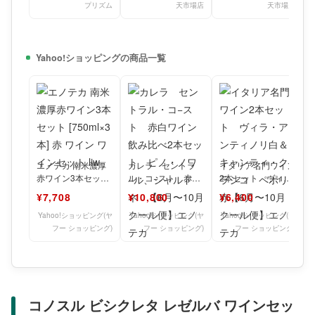
プリズム
天市場店
天市場店
Yahoo!ショッピングの商品一覧
エノテカ 南米濃厚
カレラ セントラ
イタリア名門ワイン
赤ワイン3本セット
ル・コ−スト 赤白
2本セット ヴィ
[750ml×3本] 赤 ワイ
ワイン飲み比べ2本
ラ・アンティノリ白
¥7,708
¥10,800
¥6,400
ン ワインセ
セット ピノ・ノワ
＆キャンティ・クラ
−ル、シャ
シコ ペポ
Yahoo!ショッピング(ヤ
Yahoo!ショッピング(ヤ
Yahoo!ショッピング(ヤ
フー ショッピング)
フー ショッピング)
フー ショッピング)
コノスル ビシクレタ レゼルバ ワインセッ