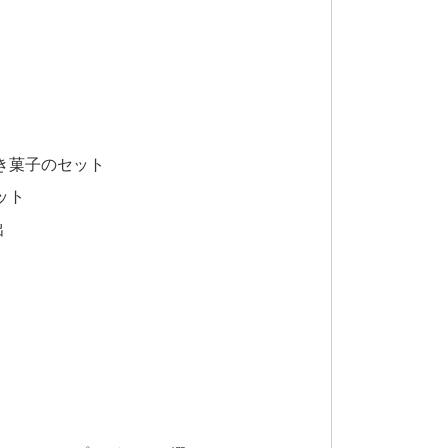
き菓子のセット
ット
出