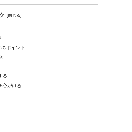
次
場
びのポイント
ぶ
する
を心がける