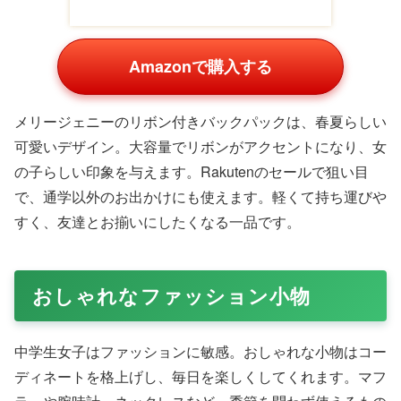
楽天の商品一覧
EASTBOY イースト
リュック 通学 女子
リュック 通学 女子
ボーイ スクエアリ
eb-50362 EAST
eb-50362 EAST
ュック デイパック
BOY イーストボー
BOY イーストボー
¥6,490
¥6,490
2層式 コーティン
イ デュア
イ デュア
¥9,790
財布&バッグの店 サイ
バッグと財布の店 カバ
nono shop 楽天市場店
フとカバン
ンイズム
Yahoo!ショッピングの商品一覧