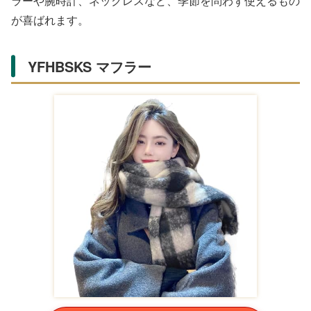
イーストボーイ リ
イーストボーイ リ
[EASTBOY(イース
ュック EASTBOY
ュック EASTBOY
トボーイ)] スプラウ
ハヌル 通学リュッ
ハヌル 通学リュッ
ト スクエアリュッ
¥8,690
¥8,690
¥7,762
ク スクール リュッ
ク スクール リュッ
ク 30L EB
Yahoo!ショッピング(ヤ
Yahoo!ショッピング(ヤ
Yahoo!ショッピング(ヤ
フー ショッピング)
フー ショッピング)
フー ショッピング)
メリージェニー リボンバックパック