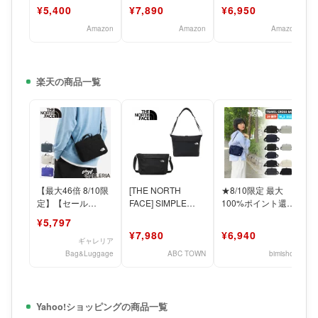
ェイス] バッグ メン
ィース ショルダー
ェイス バッグ メン
¥5,400
¥7,890
¥6,950
ズ ショルダ
バッグ ナイロン ブ
ズ レディース
Amazon
Amazon
Amazon
楽天の商品一覧
【最大46倍 8/10限
[THE NORTH
★8/10限定 最大
定】【セール
FACE] SIMPLE
100%ポイント還元
15％OFF】 【日本
CROSS BAG M / L
＆最大1,000円OFF
¥5,797
正規品】 ザ・ノー
クーポン配布中★
¥7,980
¥6,940
ス・
ギャレリア
Bag&Luggage
ABC TOWN
bimishop
Yahoo!ショッピングの商品一覧