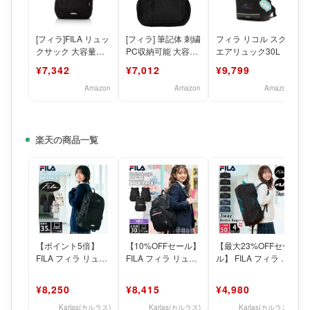
[フィラ]FILA リュッ
[フィラ] 筆記体 刺繍
フィラ リコル スク
クサック 大容量
PC収納可能 大容量
エアリュック30L
35L PC収納 バック
ビック スクール リ
¥7,342
¥7,012
¥9,799
パック 学生
ュックサック
Amazon
Amazon
Amazon
楽天の商品一覧
【ポイント5倍】
【10%OFFセール】
【最大23%OFFセー
FILA フィラ リュッ
FILA フィラ リュッ
ル】 FILA フィラ ボ
ク 大容量 35L 軽量
ク 大容量 約30L リ
ストンバッグ 大容
通学 リュッ
ュックサ
量 約50L
¥8,250
¥8,415
¥4,980
Karlas(カルラス)
Karlas(カルラス)
Karlas(カルラス)