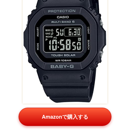
Amazonで購入する
まこと屋の大判マフラーは、ふんわり起毛素材で小顔効果
も期待できるストール風デザイン。巻き方次第でアレンジ
自在で、寒い日の学校帰りに暖かさをプラス。Amazonの
レビューで暖かさと可愛さを褒める声が多く、冬のプレゼ
ントに最適です。
サン・フレイム J-AXIS キャラクターウォ
ッチ サンリオ