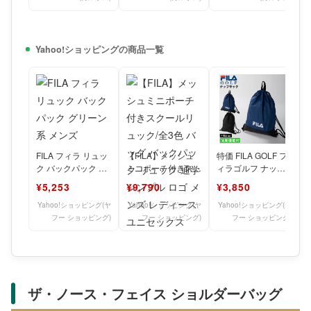
Yahoo!ショッピングの商品一覧
FILA フィラ リュッ
【FILA】メッシュ
特価 FILA GOLF フ
ク バックパック グ
ミニポーチ付きスク
ィラゴルフ ナップ
リーン系 メンズ
ールリュック/全3色
サック 消臭 ジムサ
¥5,253
¥9,790
¥3,850
バッグ バックパッ
ック 巾着 リ
ク
Yahoo!ショッピング(ヤ
Yahoo!ショッピング(ヤ
Yahoo!ショッピング(ヤ
フー ショッピング)
フー ショッピング)
フー ショッピング)
ザ・ノース・フェイス ショルダーバッグ