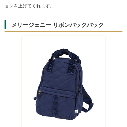
ョンを上げてくれます。
「イーストボーイ スクエアリュック」の通販リンク
Amazonの商品一覧
[イーストボーイ] プ
[イーストボーイ] イ
[イーストボーイ] 抗
ランタン スクエア
ーストボーイ プラ
菌加工リュックサッ
リュック サックス
ンタン スクエアリ
ク イーストボーイ
¥9,700
¥9,700
¥5,940
30L
ュック モモイロピ
スプラウトシリーズ
ンク
Amazon
Amazon
Amazon