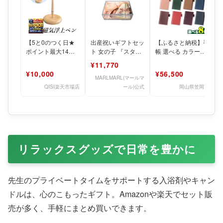
【5と0のつく日★
出産祝いギフトセッ
【ふるさと納税】手
ポイント最大14
ト 女の子 『スタイ
帳 選べる カラー
倍】【名入れ可能】
(名入れ可)＆エプロ
SIRUHA手帳 名入
¥11,770
木製磁気浮上ペン
ン』マールマール
れ可能 8色 キャメ
小
¥10,000
¥56,500
高級ギフト
【MA
MARLMARL(マールマ
QISI楽天市場店
ール)公式
岡山県笠岡市
リラックスグッズで日常を豊かに
先生のプライベートタイムをサポートする入浴剤やキャン
ドルは、心のこもったギフト。Amazonや楽天でセット販
売が多く、手軽にまとめ買いできます。