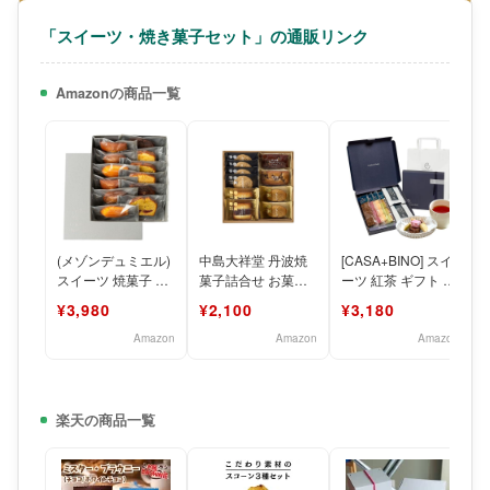
「スイーツ・焼き菓子セット」の通販リンク
Amazonの商品一覧
(メゾンデュミエル)
中島大祥堂 丹波焼
[CASA+BINO] スイ
スイーツ 焼菓子 セ
菓子詰合せ お菓子
ーツ 紅茶 ギフト 和
ット お菓子 ギフト
スイーツ 詰め合わ
紅茶 クッキー 詰め
¥3,980
¥2,100
¥3,180
クッキー 詰め合
せ セット (10個)
合わせ セ
Amazon
Amazon
Amazon
楽天の商品一覧