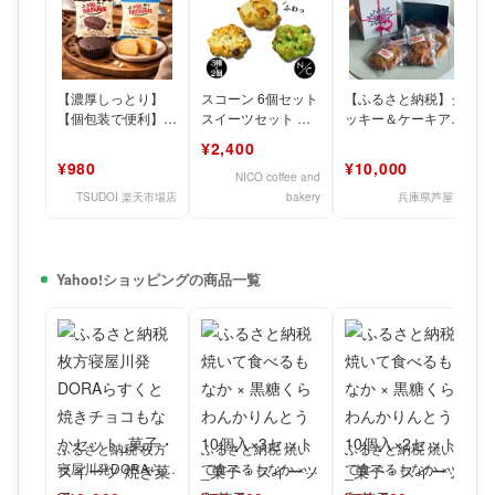
【濃厚しっとり】
スコーン 6個セット
【ふるさと納税】ク
【個包装で便利】
スイーツセット プ
ッキー＆ケーキアソ
ミスターブラウニー
レーンスコーン チ
ートボックス お菓
¥2,400
ブラウニー 焼き菓
ョコスコーン 抹茶
子 焼菓子 スイーツ
¥980
¥10,000
子 お
ホ
焼き
NICO coffee and
TSUDOI 楽天市場店
bakery
兵庫県芦屋市
Yahoo!ショッピングの商品一覧
ふるさと納税 枚方
ふるさと納税 焼い
ふるさと納税 焼い
寝屋川発DORAらす
て食べるもなか ×
て食べるもなか ×
くと焼きチョコもな
黒糖くらわんかりん
黒糖くらわんかりん