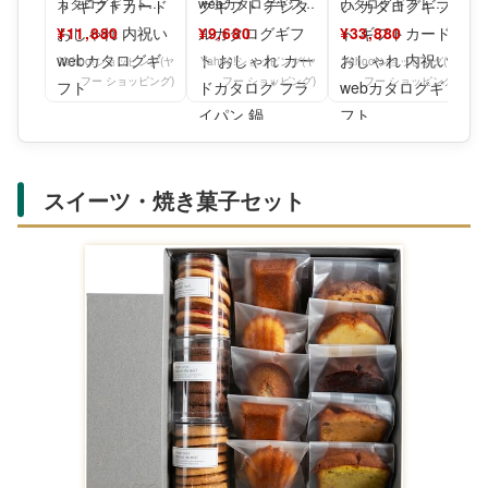
カタログギフト
webカタログギフト
カタログギフト
LGY 10000pt 新築
カードタイプ T-fal
BRONZE ブロンズ
¥11,880
¥9,680
¥33,880
祝い カ
vol
30,000
Yahoo!ショッピング(ヤ
Yahoo!ショッピング(ヤ
Yahoo!ショッピング(ヤ
フー ショッピング)
フー ショッピング)
フー ショッピング)
スイーツ・焼き菓子セット