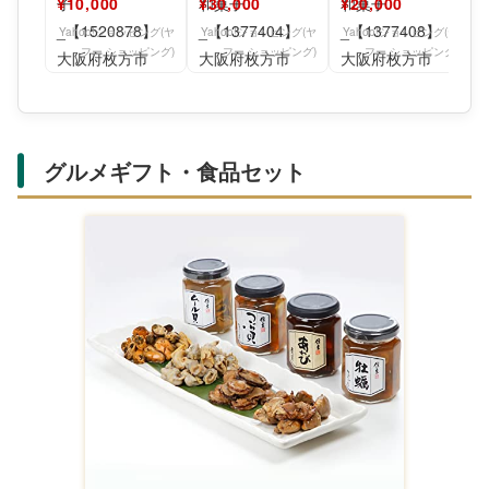
¥10,000
¥30,000
¥20,000
かセット_菓子・ス
とう10個入×3セッ
とう10個入×2セッ
イーツ
ト_
ト_
Yahoo!ショッピング(ヤ
Yahoo!ショッピング(ヤ
Yahoo!ショッピング(ヤ
フー ショッピング)
フー ショッピング)
フー ショッピング)
グルメギフト・食品セット