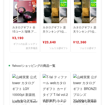
カタログギフト 全
カタログギフト 楽
カタログギフト 楽
15コース 瑠璃 アズ
天ランキング1位
天ランキング1位
ユーライク カタロ
[ソムリエ@ギフト
[ソムリエアットギ
¥3,190
グ 香典返し 返礼品
最高級 ザ プレミア
フト 最高級 ザ プレ
¥23,640
¥12,360
ムカ
ミア
ギフトのお店 シャディ
楽天市場店
ソムリエ@ギフト
ソムリエ@ギフト
Yahoo!ショッピングの商品一覧
山崎実業 公式 tower
T-fal ティファール
山崎実業 公式 tower