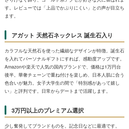
公式 ラッピング無
公式 ラッピング無
ネックレス ペンダ
料 Web限定 (ディズ
料 (ディズニーコレ
ント レディース
ニーコレクション)
クション) ネックレ
Silver925 シルバー
S
¥13,200
¥16,500
¥7,500
ネックレス プルー
ス デイジーダック
銀製品
T
Yahoo!ショッピング(ヤ
Yahoo!ショッピング(ヤ
Yahoo!ショッピング(ヤ
フー ショッピング)
フー ショッピング)
フー ショッピング)
1万円〜3万円のコスパ最強ゾーン
この価格帯は品質とデザインのバランスが抜群。有名ブラ
ンドの入門モデルが多く、長く愛用できます。
スワロフスキー Constella 一粒ペンダント