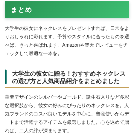
別感を。
重ね付けコーデ向け
短めチェーン複数。4℃やKate Spadeでレイヤードを楽し
めます。
大学生彼女のタイプ別おすすめ
ガーリー系
: Kate Spadeハートやマシューマークの
大人可愛いデザイン。
クール系
: TIFFANYリボンやSWINGING MOONの
ミステリアスモチーフ。
ナチュラル系
: NOJESSクラウンやカナル4℃の華