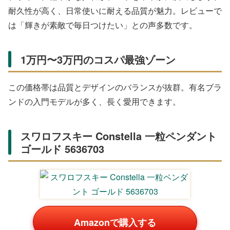
耐久性が高く、日常使いに耐える品質が魅力。レビューで
は「輝きが素敵で毎日つけたい」との声多数です。
「THE KISS シルバーネックレス キュービックジルコ
ニア」の通販リンク
Amazonの商品一覧
THE KISS シルバー
THE KISS シルバー
[ザ・キッス] THE
SV925 キュービッ
SV925 キュービッ
KISS シルバーレデ
クジルコニア ピン
クジルコニア ロジ
ィースネックレス
¥9,900
¥8,800
¥8,250
クゴールドコー
ウムコーティン
シンプル 華奢
Amazon
Amazon
Amazon