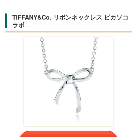
ゴールド 5636703
Amazonで購入する
ゴージャスな一粒ペンダントが輝くネックレスで、普段使
いからフォーマルまで幅広く活躍。ダイヤのような輝きが
大学生の彼女を上品に引き立てます。Amazonや楽天でコ
ンビニ受取も可能で便利。短めのチェーンで重ね付けしや
すく、ゴールドカラーが肌を明るく見せます。女子大学生
のレビューで「キラキラしてテンション上がる」と好評で
す。特別な日にぴったりの華やかさがあります。
NOJESS クラウンシリーズ ネックレス