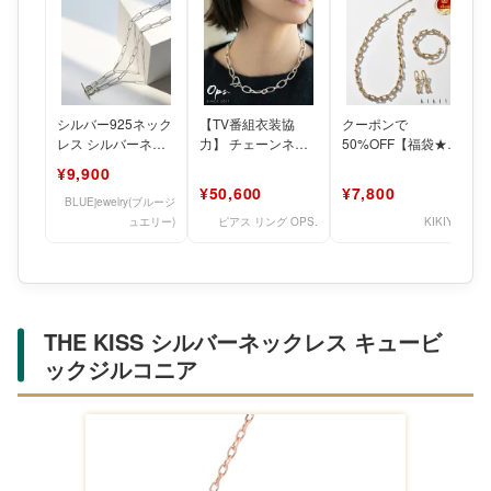
シルバー925ネック
【TV番組衣装協
クーポンで
レス シルバーネッ
力】 チェーンネッ
50%OFF【福袋★楽
クレス シルバー ネ
クレス 太め シルバ
天1位受賞】3点set
¥9,900
ックレスチェーン
ー925 ネックレス
3カラー 馬蹄 ネッ
¥50,600
¥7,800
チェ
チェ
クレ
BLUEjewelry(ブルージ
ュエリー)
ピアス リング OPS.
KIKIYA
THE KISS シルバーネックレス キュービ
ックジルコニア