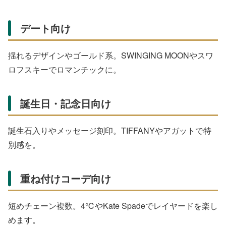
ング。Amazonや楽天の売れ筋を参考にしました。
第1位: 4℃（ヨンドシー）
繊細で女性らしいデザインが日本人を代表。ピンクゴール
ドが肌に映え、普段使いから特別な日まで。1万円前後で
高品質です。
第2位: スワロフスキー
キラキラ輝くクリスタルが魅力。Constellaシリーズなど
ゴールドペンダントが大学生に人気。
第3位: アガット
天然石のカラフルデザインと華奢チェーン。重ね付けに最