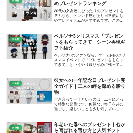
長く美しく使うために、汗や水に強い素材を選び、使用後
は柔らかい布で拭きましょう。収納時はケースに入れて傷
を防ぎます。シルバー製品は変色防止スプレーも便利で
す。
まとめ
大学生の彼女にネックレスをプレゼントすれば、日常をよ
りおしゃれに彩れます。予算やスタイルに合ったものを選
べば、きっと喜ばれます。Amazonや楽天でレビューをチ
ェックして最適な一本を。
大学生の彼女に贈る！おすすめネックレス
の選び方と人気商品紹介をまとめました