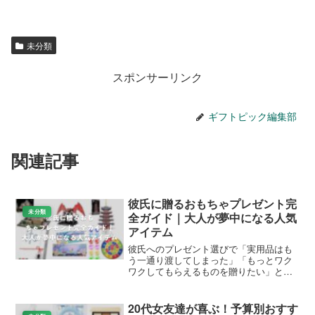
奢シルバー。
トレンド好き
: スワロフスキーConstellaやアガット
の天然石。
プレゼントの渡し方アイデア
ネックレスをより喜んでもらうために、誕生日にサプライ
ズで。ペアで揃えたり、手紙を添えたりすると感動倍増。
ラッピングを可愛くしてAmazonや楽天のギフト包装を利
用しましょう。彼女の反応を想像するだけでワクワクしま
す。
お手入れ方法