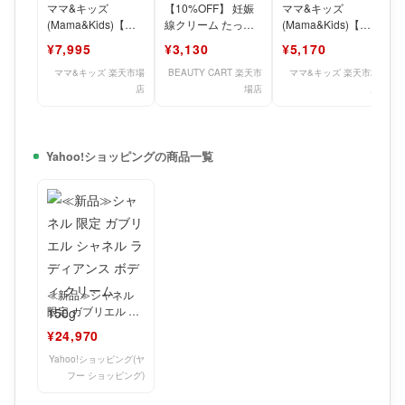
ママ&キッズ
【10%OFF】 妊娠
ママ&キッズ
(Mama&Kids)【公
線クリーム たっぷ
(Mama&Kids)【公
式】ナチュラルマー
り使える 300g 肉割
式】 ベビー ミルキ
¥7,995
¥3,130
¥5,170
ククリーム 470g
れ クリーム 妊
ーローション お得
用
ママ&キッズ 楽天市場
BEAUTY CART 楽天市
ママ&キッズ 楽天市場
店
場店
店
Yahoo!ショッピングの商品一覧
≪新品≫シャネル
限定 ガブリエル シ
ャネル ラディアン
¥24,970
ス ボディ クリーム
1
Yahoo!ショッピング(ヤ
フー ショッピング)