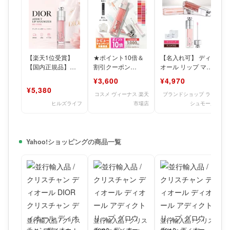
【楽天1位受賞】
★ポイント10倍＆
【名入れ可】 ディ
【国内正規品】
割引クーポン
オール リップ マキ
DIOR ディオール ア
★DIOR クリスチャ
シマイザー Dior
¥3,600
¥4,970
ディクト リップ マ
ン ディオール ディ
001 アディクト
¥5,380
キシマ
オール
コスメ ヴィーナス 楽天
ブランドショップ ラッ
ヒルズライフ
市場店
シュモール
Yahoo!ショッピングの商品一覧
並行輸入品 / クリス
並行輸入品 / クリス
並行輸入品 / クリス
チャン ディオール
チャン ディオール
チャン ディオール