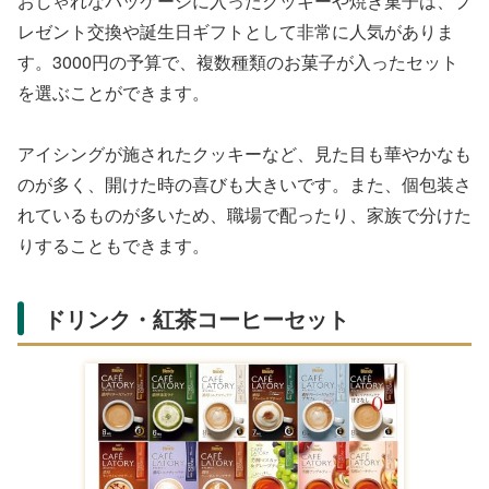
Yahoo!ショッピングの商品一覧
SB-10 しゅわボム
バスボムラボ ポッ
バスボムラボ ポッ
いやしのスイーツい
ピング
ピング
っぱいDX おもちゃ
4905426199610
4905426199610
¥4,440
¥3,080
¥3,080
こども 子供 女
Yahoo!ショッピング(ヤ
Yahoo!ショッピング(ヤ
Yahoo!ショッピング(ヤ
フー ショッピング)
フー ショッピング)
フー ショッピング)
食べ物・グルメ系のプレゼント