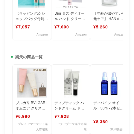
【ラッピング済 シ
Dior ミス ディオー
【年齢が出やすい手
ョップバッグ付属】
ル ハンド クリーム
元ケア】 HAN.d
限定 ギフト ティフ
ギフトセット 50ミ
Siro jam シロジャム
¥7,057
¥7,600
¥5,260
ァニー ブルー 2.5オ
リリットル (
25g 瓶
Amazon
Amazon
Amazon
楽天の商品一覧
ブルガリ BVLGARI
ディプティック ハ
ディバイン オイ
オムニア クリスタ
ンドクリーム ドソ
ル 30ml×2本セッ
リン ローズ ゴルデ
ン 45ml DIPTYQUE
ト（オーガニック
¥6,980
¥7,928
ア ブロッサム
DO SON
アルガンオイル）ヘ
¥8,360
アケア
プレミアマーケット楽
アクアブーケ楽天市場
天市場店
店
GON美容室