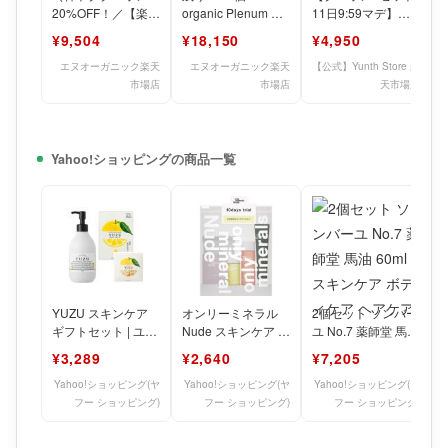
20%OFF！／【楽天
organic Plenum 福
11日9:59マデ】
限定 神トクセッ
袋 2026 61%OFF
【公式】Yunth 生レ
¥9,504
¥18,150
¥4,950
ト】N organic B
チノール配合美容液
エヌオーガニック楽天
エヌオーガニック楽天
【公式】Yunth Store 楽
市場店
市場店
天市場店
Yahoo!ショッピングの商品一覧
YUZU スキンケア
オンリーミネラル
2個セット ソンバー
ギフトセット | ユズ
Nude スキンケア ト
ユ No.7 薬師堂 馬油
柚 オーガニック ミ
ライアルセット ( 1
60ml スキンケア ボ
¥3,289
¥2,640
¥7,205
ルクローシ
セット )/ オ
ディケア
Yahoo!ショッピング(ヤ
Yahoo!ショッピング(ヤ
Yahoo!ショッピング(ヤ
フー ショッピング)
フー ショッピング)
フー ショッピング)