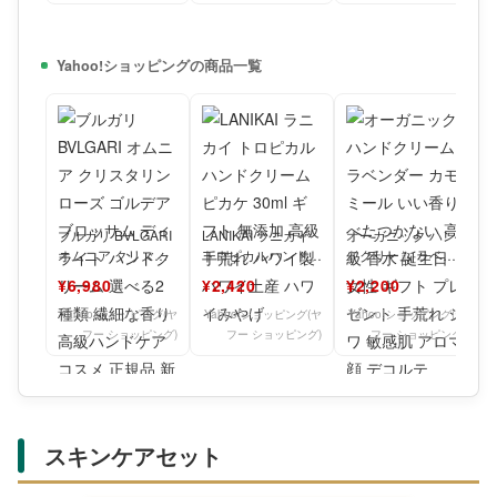
Yahoo!ショッピングの商品一覧
ブルガリ BVLGARI
LANIKAI ラニカイ
オーガニック ハン
オムニア クリスタ
トロピカルハンドク
ドクリーム ラベン
リン ローズ ゴルデ
リーム ピカケ 30ml
ダー カモミール い
¥6,980
¥2,420
¥2,200
ア ブロッサム
ギフト 無
い香り べたつかな
い 高
Yahoo!ショッピング(ヤ
Yahoo!ショッピング(ヤ
Yahoo!ショッピング(ヤ
フー ショッピング)
フー ショッピング)
フー ショッピング)
スキンケアセット