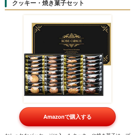
【リボン包装済み】
バスボム入浴剤 ギ
バスボム 入浴剤 手
Burco Bubbles バス
フトセット 80g*12
作り ギフト サプラ
ボム 入浴剤 ギフト
個 誕生日プレゼン
イズ プレゼント 誕
¥2,299
¥2,380
¥2,980
セット プ
ト クリスマスプレ
生日 ギフトBOX付
ゼ
Amazon
Amazon
Amazon
楽天の商品一覧
【アマイワナ】おい
【★ Relysia® バス
★ ギフトセット 高
しいバスタイム フ
ボム【ラッピング無
評価★4.79 Relysia
レッシュ（バスボ
料】【365日あす
® バスボム タオル
¥2,178
ム・入浴剤)【引出
楽】】【12個セ
石鹸
¥7,980
¥5,980
物 結婚式
【ルナルーチェ】楽天
市場店
【公式】エルプラス
【公式】エルプラス