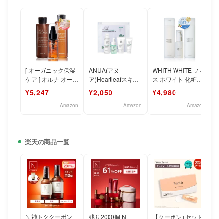
[ オーガニック保湿
ANUA(アヌ
WHITH WHITE フィ
ケア ] オルナ オーガ
ア)Heartleafスキン
ス ホワイト 化粧水
ニック スキンケア
ケア4STEPキット
美容液 乳液 医薬部
¥5,247
¥2,050
¥4,980
セット 化粧水 乳
(化粧水+美容液+
外品 セラ
Amazon
Amazon
Amazon
楽天の商品一覧
＼神トククーポン
残り2000個 N
【クーポン+セット