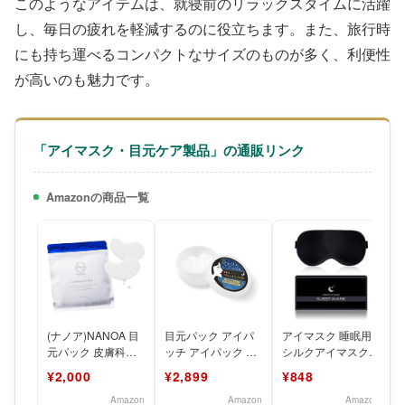
このようなアイテムは、就寝前のリラックスタイムに活躍
し、毎日の疲れを軽減するのに役立ちます。また、旅行時
にも持ち運べるコンパクトなサイズのものが多く、利便性
が高いのも魅力です。
「アイマスク・目元ケア製品」の通販リンク
Amazonの商品一覧
(ナノア)NANOA 目
目元パック アイパ
アイマスク 睡眠用
元パック 皮膚科医
ッチ アイパック ヒ
シルクアイマスク
が大注目の ヒト幹
ト幹細胞培養液 バ
天然シルク製 夏/冬
¥2,000
¥2,899
¥848
細胞 EGF 目元ケ
イオセルロース 90
用 通気性 圧迫感な
枚入
し
Amazon
Amazon
Amazon