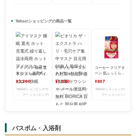
Yahoo!ショッピングの商品一覧
アイマスク 睡眠 遮
ビオリカ ザ・エク
コーセー クリアタ
光 ホット 充電式 繰
ストラ ハリ・毛穴
ーン 肌ふっくら ア
り返し 温冷両用 ホ
ケア集中マスク 目
イゾーンマスク 32
¥3,200
¥1,000
¥807
ットアイマスク コ
元用 60枚入 乾燥小
回分（目元専用パッ
じわ
ク）
Yahoo!ショッピング(ヤ
Yahoo!ショッピング(ヤ
Yahoo!ショッピング(ヤ
フー ショッピング)
フー ショッピング)
フー ショッピング)
バスボム・入浴剤