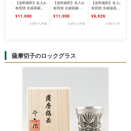
【送料無料】名入れ
【送料無料】名入れ
【送料無料】名入れ
有田焼 夫婦茶碗・
有田焼 夫婦茶碗 夫
有田焼 夫婦湯呑
夫婦湯呑み【彫刻】
婦湯呑みセット【彫
【彫刻】還暦祝い
¥11,000
¥11,000
¥6,926
【楽ギフ_名入れ】
刻】【楽ギフ_名入
退職祝い 古希祝い
還暦祝
れ】
喜寿祝
お値打ち本舗
お値打ち本舗
お値打ち本舗
薩摩切子のロックグラス