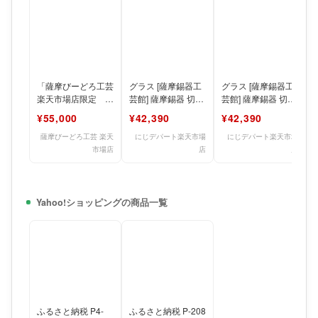
「薩摩びーどろ工芸
グラス [薩摩錫器工
グラス [薩摩錫器工
楽天市場店限定 二
芸館] 薩摩錫器 切子
芸館] 薩摩錫器 切子
重被せオールド
オンザロック 赤吹
オンザロック 藍吹
¥55,000
¥42,390
¥42,390
（黒/緑）」 薩摩
雪漆加工 直径7.
雪漆加工 直径7.
切子 薩摩び
薩摩びーどろ工芸 楽天
にじデパート楽天市場
にじデパート楽天市場
市場店
店
店
Yahoo!ショッピングの商品一覧
ふるさと納税 P4-
ふるさと納税 P-208