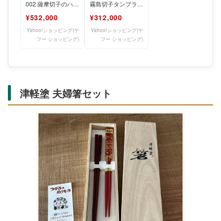
002 薩摩切子のハイ
霧島切子タンブラー
ボールグラス(黒極)
「BLACK LINE」
¥532,000
¥312,000
【美の匠ガラス工房
【美の匠ガラ
Yahoo!ショッピング(ヤ
Yahoo!ショッピング(ヤ
フー ショッピング)
フー ショッピング)
津軽塗 夫婦箸セット