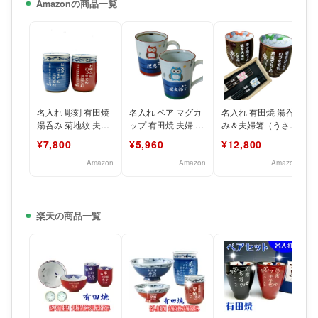
Amazonの商品一覧
名入れ 彫刻 有田焼
名入れ ペア マグカ
名入れ 有田焼 湯呑
湯呑み 菊地紋 夫婦
ップ 有田焼 夫婦 湯
み＆夫婦箸（うさぎ
セット 還暦祝い 退
呑み ふくろう 青 赤
柄） 父の日 母の日
¥7,800
¥5,960
¥12,800
職祝い 古希祝い
2色セット
敬老の日 記念日 お
Amazon
Amazon
Amazon
楽天の商品一覧