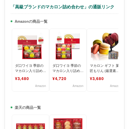
「高級ブランドのマカロン詰め合わせ」の通販リンク
Amazonの商品一覧
ダ口ワイヨ 季節の
ダ口ワイヨ 季節の
マカロン ギフト 菓
マカロン入り詰め合
マカロン入り詰め合
匠もりん (厳選素材
わせ 8個入 洋菓子
わせ 12個入 洋菓子
の8種のフレーバー
¥3,480
¥4,720
¥3,680
スイーツ 手提げ袋
スイーツ 手提げ袋
詰め合わせ) 15個入
付き
付
Amazon
Amazon
Amazon
楽天の商品一覧