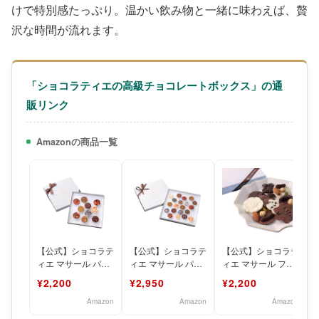
けで特別感たっぷり。温かい飲み物と一緒に味わえば、贅
沢な時間が流れます。
「ショコラティエの高級チョコレートボックス」の通
販リンク
Amazonの商品一覧
【公式】ショコラテ
【公式】ショコラテ
【公式】ショコラテ
ィエ マサール パレ
ィエ マサール パレ
ィエ マサール フル
ットショコラ 10枚
ットショコラ 20枚
ールショコラ 9枚入
¥2,200
¥2,950
¥2,200
入｜北海道発 高級
入｜北海道発 高級
｜北海道発 高級チ
チョ
チョ
ョコ
Amazon
Amazon
Amazon