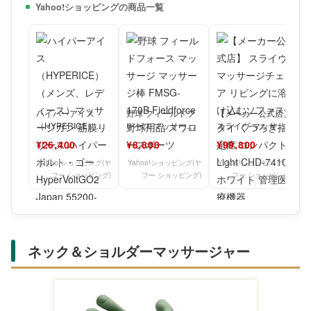
Yahoo!ショッピングの商品一覧
ハイパーアイス
野球 フィールドフ
【メーカー公式店】
（HYPERICE）
ォース マッサージ
スライヴ マッサー
（メンズ、レディー
マッサージ棒
ジチェア リビング
¥26,400
¥8,800
¥99,800
ス）マッサージガン
FMSG-170B Fiel
に溶け込むソファス
筋膜リリ
タイ
Yahoo!ショッピング(ヤ
Yahoo!ショッピング(ヤ
Yahoo!ショッピング(ヤ
フー ショッピング)
フー ショッピング)
フー ショッピング)
ネック＆ショルダーマッサージャー