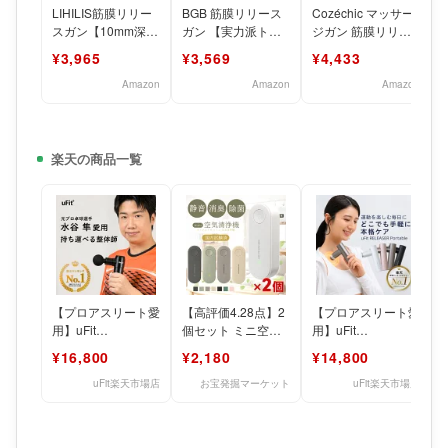
LIHILIS筋膜リリー
BGB 筋膜リリース
Cozéchic マッサー
スガン【10mm深層
ガン 【実力派トレ
ジガン 筋膜リリー
振幅＆AI自適応モー
一ナ一監修】ハンデ
スガン【業界最小ク
¥3,965
¥3,569
¥4,433
ド付き＆6段階超
ィガン きんまくリ
ラス180g・30
リース
Amazon
Amazon
Amazon
楽天の商品一覧
【プロアスリート愛
【高評価4.28点】2
【プロアスリート愛
用】uFit
個セット ミニ空気
用】uFit
RELEASER Mini 筋
清浄機 コンセント
RELEASER
¥16,800
¥2,180
¥14,800
膜リリースガン ミ
脱臭機 ペット 小型
Portable 筋膜リリ
ース
uFit楽天市場店
お宝発掘マーケット
uFit楽天市場店