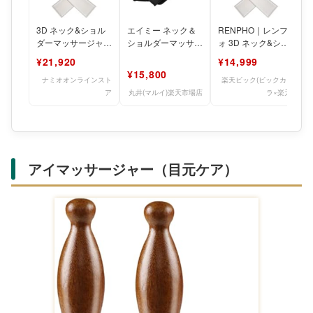
3D ネック&ショル
エイミー ネック＆
RENPHO｜レンフ
ダーマッサージャー
ショルダーマッサー
ォ 3D ネック&ショ
医療機器認証取得
ジャー／エイミー
ルダーマッサージャ
¥21,920
¥14,999
ネックマッサージャ
（AiMY）
ー 医療機器
¥15,800
ー
ナミオオンラインスト
楽天ビック(ビックカメ
ア
丸井(マルイ)楽天市場店
ラ×楽天)
アイマッサージャー（目元ケア）