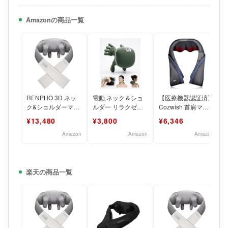
Amazonの商品一覧
RENPHO 3D ネッ
電動 ネック＆ショ
【医療機器認証済】
ク&ショルダーマッ
ルダー リラクゼー
Cozwish 首肩マッ
サージャー【医療機
ション器【2026新
サージャー マッサ
¥13,480
¥3,800
¥6,346
器認証取得】 ネッ
登場】首・肩・足対
ージ機 ネックショ
ク
応 人
ル
Amazon
Amazon
Amazon
楽天の商品一覧