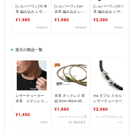
[シルバーワン] hi 本
[シルバーワン] on
[シルバーワン] hi 本
革 編み込み レザー
本革 編み込み レザ
革 編み込み レザー
チョーカー 黒
ー チョーカー 茶色
チョーカー ダーク
¥1,980
¥1,980
¥2,480
［3mm 45cm
[3mm 50c
ブラウン[3mm
Amazon
Amazon
Amazon
楽天の商品一覧
レザーチョーカー
本革 ネックレス 革
ma ダブル スカル
本革 ステンレス金
紐 5mm 40cm 45cm
レザーチョーカー
具 4mm幅編み込み
50cm 55cm 60cm
マグネット式 黒 革
¥1,980
¥2,480
レーザーネックレス
紐 編み込み[5mm
¥1,400
45
シルバーチェーンと革
メンズアクセのシルバ
zafiro
紐【銀化粧】
ーワン