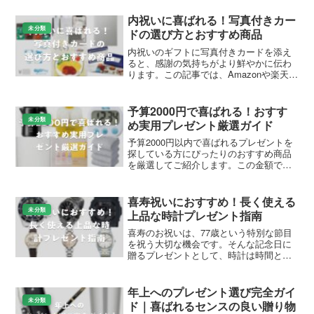
内祝いに喜ばれる！写真付きカー
未分類
ドの選び方とおすすめ商品
内祝いのギフトに写真付きカードを添え
ると、感謝の気持ちがより鮮やかに伝わ
ります。この記事では、Amazonや楽天で
人気の商品を中心に、読者の皆さんが選
びやすいおすすめの内祝い写真付きカー
ドを詳しく紹介します。出産内祝いや結
予算2000円で喜ばれる！おすす
婚内祝いなどのシー...
未分類
め実用プレゼント厳選ガイド
予算2000円以内で喜ばれるプレゼントを
探している方にぴったりのおすすめ商品
を厳選してご紹介します。この金額で実
用的でおしゃれなアイテムがたくさん揃
い、友人や家族、職場のプレゼント交換
に最適です。Amazonや楽天で手軽に購入
喜寿祝いにおすすめ！長く使える
できるものを中...
未分類
上品な時計プレゼント指南
喜寿のお祝いは、77歳という特別な節目
を祝う大切な機会です。そんな記念日に
贈るプレゼントとして、時計は時間とと
もに思い出を刻む象徴的なアイテムとし
て人気を集めています。この記事では、
喜寿祝いに最適な時計の選び方や、
年上へのプレゼント選び完全ガイ
Amazonや楽天で人気の...
未分類
ド｜喜ばれるセンスの良い贈り物