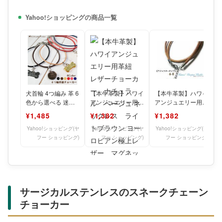
Yahoo!ショッピングの商品一覧
犬首輪 4つ編み 革 6
【本牛革製】ハワイ
【本牛革製】ハワイ
色から選べる 迷子
アンジュエリー用革
アンジュエリー用革
札の取り付けに 太
紐 レザーチョーカ
紐 レザーチョーカ
¥1,485
¥1,382
¥1,382
さ 3 3.3mm
ー ナチュラル ベ
ー ナチュラル ベ
ージュ
ージュ
Yahoo!ショッピング(ヤ
Yahoo!ショッピング(ヤ
Yahoo!ショッピング(ヤ
フー ショッピング)
フー ショッピング)
フー ショッピング)
サージカルステンレスのスネークチェーン
チョーカー