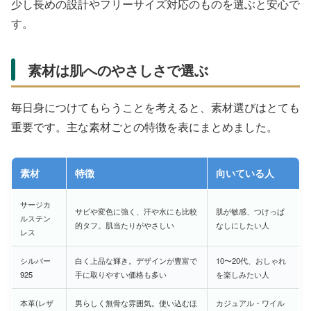
少し長めの設計やフリーサイズ対応のものを選ぶと安心で
す。
素材は肌へのやさしさで選ぶ
毎日身につけてもらうことを考えると、素材選びはとても
重要です。主な素材ごとの特徴を表にまとめました。
素材
特徴
向いている人
サージカ
サビや変色に強く、汗や水にも比較
肌が敏感、つけっぱ
ルステン
的タフ。肌当たりがやさしい
なしにしたい人
レス
シルバー
白く上品な輝き。デザインが豊富で
10〜20代、おしゃれ
925
手に取りやすい価格も多い
を楽しみたい人
本革(レザ
男らしく無骨な雰囲気。使い込むほ
カジュアル・ワイル