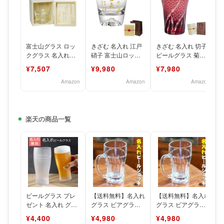
富士山グラス ロッ
きざむ 名入れ 江戸
きざむ 名入れ 切子
クグラス 名入れ彫
硝子 富士山ロック
ビールグラス 菊つ
刻料込み 田島硝子
グラス ギフト 贈り
なぎ模様 単品
¥7,507
¥9,980
¥7,980
江戸硝子 正規品 日
物 ロックグラス ウ
230ml ギフト 贈り
本製
イ
物
Amazon
Amazon
Amazon
楽天の商品一覧
ビールグラス プレ
【送料無料】名入れ
【送料無料】名入れ
ゼント 名入れ グラ
グラス ビアグラス
グラス ビアグラス
ス きらめき名入れ
名前入り ぐらす
名前入り ぐらす
¥4,400
¥4,980
¥4,980
ビアグラス
present 【名入
present 【名入