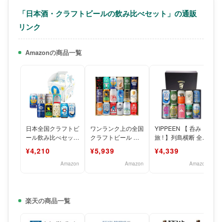
「日本酒・クラフトビールの飲み比べセット」の通販
リンク
Amazonの商品一覧
日本全国クラフトビ
ワンランク上の全国
YIPPEEN 【 呑み
ール飲み比べセット
クラフトビール 飲
旅 ! 】列島横断 全国
9本
み比べセット
各地 の クラフトビ
¥4,210
¥5,939
¥4,339
350ml缶 18種 18本
ール 飲み
Amazon
Amazon
Amazon
楽天の商品一覧