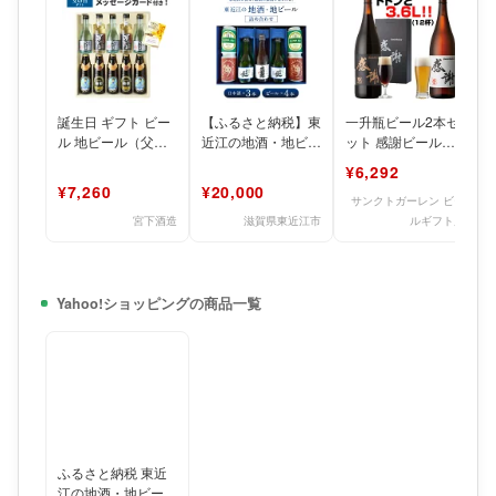
誕生日 ギフト ビー
【ふるさと納税】東
一升瓶ビール2本セ
ル 地ビール（父の
近江の地酒・地ビー
ット 感謝ビール
日ラベル）・地酒・
ル詰め合わせ こい
金・黒ビール 飲み
¥6,292
本格焼酎セット メ
ずみ酒店 滋賀県 東
比べ 詰め合わせ ギ
¥7,260
¥20,000
ッセー
近江市
フト
サンクトガーレン ビー
宮下酒造
滋賀県東近江市
ルギフト店
Yahoo!ショッピングの商品一覧
ふるさと納税 東近
江の地酒・地ビール