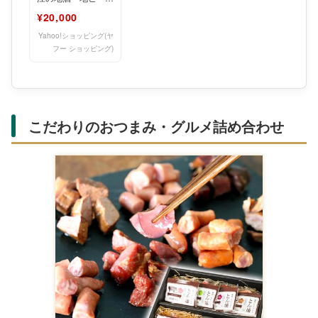
詰め合わせ こいず
¥20,000
み酒店 滋賀県 東近
江市
Yahoo!ショッピング(ヤ
フー ショッピング)
こだわりのおつまみ・グルメ詰め合わせ