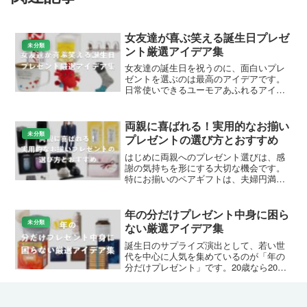
女友達が喜ぶ笑える誕生日プレゼ
未分類
ント厳選アイデア集
女友達の誕生日を祝うのに、面白いプレ
ゼントを選ぶのは最高のアイデアです。
日常使いできるユーモアあふれるアイテ
ムなら、笑顔を誘いながら長く喜ばれま
す。この記事では、Amazonや楽天で人気
の女友達向け面白い誕生日プレゼントを
両親に喜ばれる！実用的なお揃い
厳選して紹介します...
未分類
プレゼントの選び方とおすすめ
はじめに両親へのプレゼント選びは、感
謝の気持ちを形にする大切な機会です。
特にお揃いのペアギフトは、夫婦円満の
象徴として、また両親の絆を祝う意味で
も人気があります。本記事では、両親が
喜ぶお揃いプレゼントの選び方と、実際
年の分だけプレゼント中身に困ら
に購入できるおすすめ商品...
未分類
ない厳選アイデア集
誕生日のサプライズ演出として、若い世
代を中心に人気を集めているのが「年の
分だけプレゼント」です。20歳なら20
個、30歳なら30個といったように、相手
の年齢と同じ数のギフトを用意して渡す
スタイルで、見た瞬間のインパクトと、
女性の友達が喜ぶおしゃれ＆実用