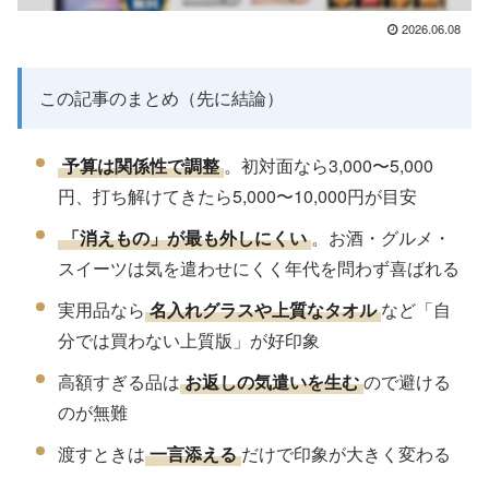
2026.06.08
この記事のまとめ（先に結論）
予算は関係性で調整
。初対面なら3,000〜5,000
円、打ち解けてきたら5,000〜10,000円が目安
「消えもの」が最も外しにくい
。お酒・グルメ・
スイーツは気を遣わせにくく年代を問わず喜ばれる
実用品なら
名入れグラスや上質なタオル
など「自
分では買わない上質版」が好印象
高額すぎる品は
お返しの気遣いを生む
ので避ける
のが無難
渡すときは
一言添える
だけで印象が大きく変わる