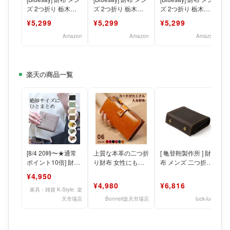
ズ 2つ折り 栃木レ
ズ 2つ折り 栃木レ
ズ 2つ折り 栃木レ
ザー 本革 大容量 二
ザー 本革 大容量 二
ザー 本革 大容量 二
¥5,299
¥5,299
¥5,299
つ折り財
つ折り財
つ折り財
Amazon
Amazon
Amazon
楽天の商品一覧
[8/4 20時〜★通常
上質な本革の二つ折
[ 亀登鞄製作所 ] 財
ポイント10倍] 財布
り財布 女性にも男
布 メンズ 二つ折り
コンパクト 本革 ミ
性にも喜ばれる 贈
財布 (牛革の最表面
¥4,950
ニウォレット
り物に最適 コンパ
のみ採用) (柔
¥4,980
¥6,816
クトなが
家具・雑貨 K-Style. 楽
天市場店
Bonneil楽天市場店
luck-luck