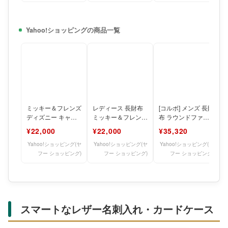
Yahoo!ショッピングの商品一覧
ミッキー＆フレンズ
レディース 長財布
[コルボ] メンズ 長財
ディズニー キャラ
ミッキー＆フレンズ
布 ラウンドファス
クター レディース
レザー がまぐち ロ
ナー アコーディオ
¥22,000
¥22,000
¥35,320
長財布 レザー がま
ングウォレット デ
ン型 8LC-995
ぐ
ィ
Yahoo!ショッピング(ヤ
Yahoo!ショッピング(ヤ
Yahoo!ショッピング(ヤ
フー ショッピング)
フー ショッピング)
フー ショッピング)
スマートなレザー名刺入れ・カードケース