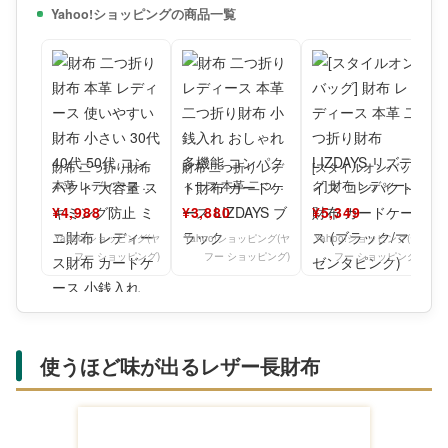
Yahoo!ショッピングの商品一覧
財布 二つ折り財布
財布 二つ折り レデ
[スタイルオンバッ
本革 レディース 使
ィース 本革 二つ折
グ] 財布 レディース
いやすい財布 小さ
り財布 小銭入れ お
本革 二つ折り財布
¥4,988
¥3,880
¥5,349
い 30代 40代 5
しゃれ 多機能 コン
LIZDAYS リ
Yahoo!ショッピング(ヤ
Yahoo!ショッピング(ヤ
Yahoo!ショッピング(ヤ
フー ショッピング)
フー ショッピング)
フー ショッピング)
使うほど味が出るレザー長財布