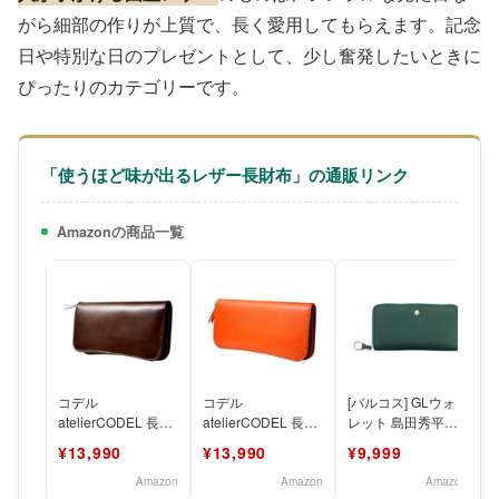
がら細部の作りが上質で、長く愛用してもらえます。記念
日や特別な日のプレゼントとして、少し奮発したいときに
ぴったりのカテゴリーです。
「使うほど味が出るレザー長財布」の通販リンク
Amazonの商品一覧
コデル
コデル
[バルコス] GLウォ
atelierCODEL 長財
atelierCODEL 長財
レット 島田秀平
布 栃木レザー メン
布 栃木レザー メン
2026 馬革 コンパク
¥13,990
¥13,990
¥9,999
ズ 財布 本革 日本製
ズ 財布 本革 日本製
ト 長財布 ＜カ
Amazon
Amazon
Amazon