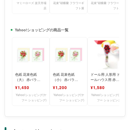
能 誕生
誕生日
人
マミーローズ 楽天市場
花束*胡蝶蘭 フラワーギ
花束*胡蝶蘭 フラワーギ
店
フト屋
フト屋
Yahoo!ショッピングの商品一覧
色紙 花束色紙
色紙 花束色紙
ドール用 人形用 ド
（大） 赤バラ
（小） 赤バラ
ールハウス用 赤い
SC14757 ピンクバ
SC14759 ピンクバ
バラ 花束 レッド 手
県
¥1,450
¥1,200
¥1,580
ラ SC14758
ラ SC14760
作り 1/12 アク
Yahoo!ショッピング(ヤ
Yahoo!ショッピング(ヤ
Yahoo!ショッピング(ヤ
フー ショッピング)
フー ショッピング)
フー ショッピング)