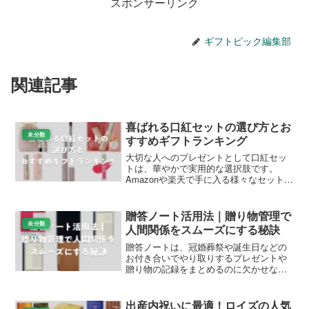
スポンサーリンク
ギフトピック編集部
関連記事
喜ばれる口紅セットの選び方とお
未分類
すすめギフトランキング
大切な人へのプレゼントとして口紅セッ
トは、華やかで実用的な選択肢です。
Amazonや楽天で手に入る様々なセット
は、日常使いから特別なシーンまで対応
し、喜ばれるギフトとして人気を集めて
います。この記事では、ギフト選びのポ
贈答ノート活用法｜贈り物管理で
イントからおすすめの口...
未分類
人間関係をスムーズにする秘訣
贈答ノートは、冠婚葬祭や誕生日などの
お付き合いでやり取りするプレゼントや
贈り物の記録をまとめるのに欠かせない
アイテムです。このノートを使えば、い
ただいたものや贈ったものを整理でき、
人間関係をスムーズに保てます。ギフト
出産内祝いに最適！ロイズの人気