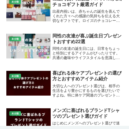
選びメディアの読者向けに...
未分類
チョコギフト厳選ガイド
出産内祝いは、赤ちゃんの誕生を喜んで
くれた方々への感謝の気持ちを伝える大
切なギフトです。ロイズのチョコレート
は、その上品な味わいと美しいパッケー
ジで人気を集めています。楽天市場や
Amazonで手軽に購入できる商品が多く、
同性の友達が喜ぶ誕生日プレゼン
送料無料のオプション...
未分類
トおすすめ22選
同性の友達の誕生日には、日常をちょっ
と特別にするアイテムがぴったりです。
共通の趣味やライフスタイルを意識した
プレゼントを選べば、喜びが倍増しま
す。この記事では、Amazonや楽天で人気
の商品を中心に、女性友達向けと男性友
喜ばれる体ケアプレゼントの選び
達向けのおすすめを厳...
未分類
方とおすすめアイテム紹介
大切な人へのプレゼント選びは、相手の
生活をより豊かにするものを選びたいで
すよね。特に体ケア関連のプレゼント
は、日常的に使用できる実用的なギフト
として人気があります。本記事では、ギ
フト・プレゼント選びメディアの読者に
メンズに喜ばれるブランドTシャ
向けて、体ケア プレゼント...
未分類
ツのプレゼント選びガイド
はじめにメンズへのプレゼント選びで迷
ったときは、ブランドTシャツが最適な選