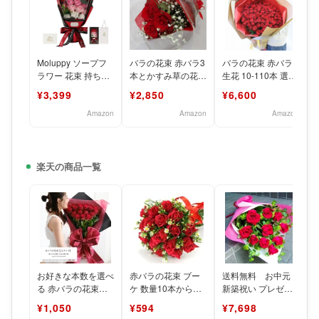
Moluppy ソープフ
バラの花束 赤バラ3
バラの花束 赤バラ
ラワー 花束 持ち運
本とかすみ草の花束
生花 10-110本 選べ
びに便利な 紙袋付
誕生日 プロポーズ
るラッピング3種類,
¥3,399
¥2,850
¥6,600
き ボックス付き
告白 還暦の御祝い
還暦祝い・プ
Amazon
Amazon
Amazon
楽天の商品一覧
お好きな本数を選べ
赤バラの花束 ブー
送料無料 お中元
る 赤バラの花束
ケ 数量10本からお
新築祝い プレゼン
【LLサイズ】国産
届け可能 （9本以
ト おまかせ 赤バラ
¥1,050
¥594
¥7,698
大輪 到着日指定可
下は自動お取消し）
の花束 新築祝い 花