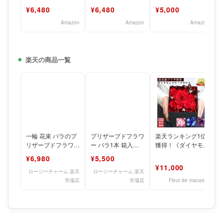
ラワー ダイヤモン
ーブドフラワー ダ
赤ワイン フランス
¥6,480
¥6,480
¥5,000
ドローズ ボックス
イヤモンドローズ
ボルドー 辛口 3
入り
ボッ
Amazon
Amazon
Amazon
楽天の商品一覧
一輪 花束 バラのプ
プリザーブドフラワ
楽天ランキング1位
リザーブドフラワー
ー バラ1本 箱入り
獲得！《ダイヤモン
【中輪】 ドライフ
誕生日 プレゼント
ドローズ》 プロポ
¥6,980
¥5,500
ラワー ギフトボッ
プロポーズ 結婚記
ーズ プリザーブド
¥11,000
クス
念
フラワー
ロージーチャーム 楽天
ロージーチャーム 楽天
市場店
市場店
Fleur de macaron