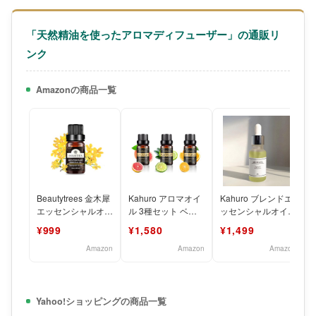
「天然精油を使ったアロマディフューザー」の通販リ
ンク
Amazonの商品一覧
Beautytrees 金木犀
Kahuro アロマオイ
Kahuro ブレンドエ
エッセンシャルオイ
ル 3種セット ベル
ッセンシャルオイル
ル 精油 10ml 天然
ガモット/グレープ
20ml ホワイトティ
¥999
¥1,580
¥1,499
自然
フルーツ/スィート
ー（White
Amazon
Amazon
Amazon
Yahoo!ショッピングの商品一覧