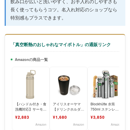
飲み口が広いと洗いやすく、お手入れのしやすさも
長く使ってもらうコツ。名入れ対応のショップなら
特別感もプラスできます。
「真空断熱のおしゃれなマイボトル」の通販リンク
Amazonの商品一覧
【ハンドル付き・食
アイリスオーヤマ
Blockhütte 水筒
洗機対応】サーモス
【ドリンクホルダー
750ml ステンレス
水筒 真空断熱スポ
対応!】 タンブラー
ボトル 保温 保冷 真
¥2,883
¥1,680
¥3,850
ーツボトル 1L サン
ふた付き 350ml
空断熱
ド
Amazon
Amazon
Amazon