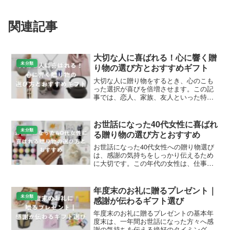
関連記事
大切な人に喜ばれる！心に響く贈
未分類
り物の選び方とおすすめギフト
大切な人に贈り物をするとき、心のこも
った選択が喜びを倍増させます。この記
事では、恋人、家族、友人といった特別
な相手にぴったりのプレゼントを、
Amazonや楽天で人気の商品を中心に厳選
して紹介します。相手の好みや関係性を
お世話になった40代女性に喜ばれ
考慮したアイテムを選ぶ...
未分類
る贈り物の選び方とおすすめ
お世話になった40代女性への贈り物選び
は、感謝の気持ちをしっかり伝えるため
に大切です。この年代の女性は、仕事や
家庭で忙しく過ごしてきた方が多く、日
常を豊かにする実用的で上質なアイテム
が喜ばれます。Amazonや楽天市場で人気
年度末のお礼に贈るプレゼント｜
の商品を中心に、...
未分類
感謝が伝わるギフト選び
年度末のお礼に贈るプレゼントの基本年
度末は、一年間お世話になった方々へ感
謝の気持ちを伝える絶好のタイミングで