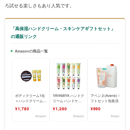
ろ試せる楽しさもあり人気です。
「高保湿ハンドクリーム・スキンケアギフトセット」
の通販リンク
Amazonの商品一覧
ボディクリーム1缶
YAYAMIYA ハンドク
アベンヌ(Avene) ギ
＋ハンドクリーム
リーム ハンドケア
フトセット包装済み
×2本セット 大容量
乾燥肌 高保湿
ハンドクリーム 51g
¥1,780
¥1,280
¥990
400ml 保湿ケア 乾
30g*5個 10
| ハンド
燥
Amazon
Amazon
Amazon