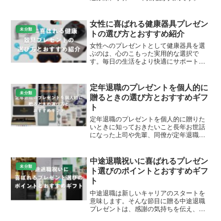
の価格帯は、喜ばれる上質なギフトが揃
い、送料無料の商品も多く見つかりま
す。ギフト・プレゼント選びメディアと
女性に喜ばれる健康器具プレゼン
して、Amazonや楽...
未分類
トの選び方とおすすめ紹介
女性へのプレゼントとして健康器具を選
ぶのは、心のこもった実用的な選択で
す。毎日の生活をより快適にサポートす
るアイテムは、喜ばれることが多く、
Amazonや楽天で人気の商品が多数揃って
います。この記事では、女性にぴったり
定年退職のプレゼントを個人的に
の健康器具を厳選して紹...
未分類
贈るときの選び方とおすすめギフ
ト
定年退職のプレゼントを個人的に贈りた
いときに知っておきたいこと長年お世話
になった上司や先輩、同僚が定年退職を
迎えるとき、「部署のみんなとは別に、
個人的にもプレゼントを渡したい」と考
える方は少なくありません。職場全体で
中途退職祝いに喜ばれるプレゼン
まとめて贈るお祝いとは異...
未分類
ト選びのポイントとおすすめギフ
ト
中途退職は新しいキャリアのスタートを
意味します。そんな節目に贈る中途退職
プレゼントは、感謝の気持ちを伝え、相
手のこれからの生活を応援する特別なギ