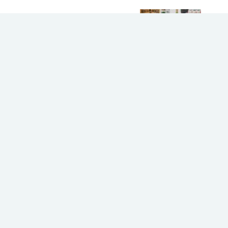
慰労会の贈り物おすすめ12選｜相場とマ
ナーで選ぶ喜ばれるギフト
ホーム
未分類
慈恵病院での出産祝いに｜ママが本
当に喜ぶプレゼント7選
プライバシーポリシー
免責事項
Gift Pickについて
お問い合わせ
広告・記事掲載について