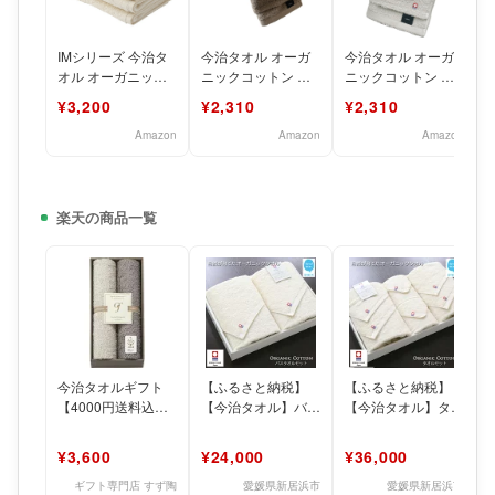
IMシリーズ 今治タ
今治タオル オーガ
今治タオル オーガ
オル オーガニック
ニックコットン フ
ニックコットン ラ
コットン フェイス
ェイスタオル 5枚セ
イトグレー フェイ
¥3,200
¥2,310
¥2,310
タオル 3枚セット
ット 34cm×75cm
スタオル 5枚セット
34
Amazon
Amazon
Amazon
楽天の商品一覧
今治タオルギフト
【ふるさと納税】
【ふるさと納税】
【4000円送料込
【今治タオル】バス
【今治タオル】タオ
み・税込み】|グラ
タオル2枚セット
ルセット（フルセッ
ンフランセヌーベル
TRUE
ト） TRUE
¥3,600
¥24,000
¥36,000
オーガ
ORGANIC【H
ORGANI
ギフト専門店 すず陶
愛媛県新居浜市
愛媛県新居浜市