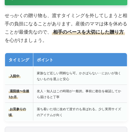
せっかくの贈り物も、渡すタイミングを外してしまうと相
手の負担になることがあります。産後のママは体を休める
ことが最優先なので、
相手のペースを大切にした贈り方
を心がけましょう。
タイミング
ポイント
家族など近しい間柄なら可。かさばらない・においが強く
入院中
ないものを選ぶと安心
退院後〜生後
友人・知人はこの時期が一般的。事前に都合を確認してか
1か月
ら届けると丁寧
お宮参りの
落ち着いた頃に改めて渡すのも喜ばれる。少し実用サイズ
頃
のアイテムが向く