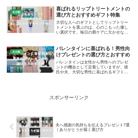
フトです。この記事では、Amazonや楽天
で人気の商品を中心に、シーンに合わせ
喜ばれるリップトリートメントの
たおすすめを詳しく...
未分類
選び方とおすすめギフト特集
大切な人へのギフトとしてリップトリー
トメントを選ぶのは、心のこもった優し
い選択です。毎日の唇ケアに欠かせない
アイテムをプレゼントすることで、日常
をより快適に彩る喜びを贈れます。この
記事では、Amazonや楽天で人気のリップ
バレンタインに喜ばれる！男性向
トリートメントを厳...
未分類
けプレゼントの選び方とおすすめ
バレンタインは女性から男性へのプレゼ
ントの機会として定着していますが、彼
氏や夫、大切な男性に喜ばれるギフトを
選ぶのがポイントです。チョコレートが
定番ながら、甘いものが苦手な人や実用
性を重視する人向けに、多様なアイテム
が人気を集めています。こ...
スポンサーリンク
夫へ感謝の気持ちを伝えるプレゼント7選
｜ありがとうが届く選び方