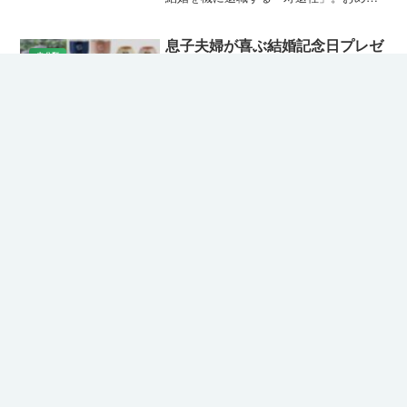
たいお祝い事だからこそ、心から喜んで
もらえるプレゼントを選びたいですよ
ね。特に20代の女性は新生活への期待も
息子夫婦が喜ぶ結婚記念日プレゼ
大きく、これからの暮ら...
未分類
ントの選び方とおすすめ
息子夫婦の結婚記念日をお祝いするプレ
ゼント選びは、親心がこもった特別な機
会です。日常使いできるペアアイテムや
思い出に残るギフトを中心に、Amazonや
楽天で人気の商品を厳選してご紹介しま
す。息子夫婦が喜ぶ実用的で上質なプレ
彼女の成人式に贈るプレゼント特
ゼントを、記念日の...
未分類
集！20歳の記念日を彩る人気ギフ
ト
大切な彼女が迎える成人式は、人生で一
度きりの特別な記念日です。「振袖姿の
彼女に何かサプライズを用意したい」
「20歳の節目にふさわしいギフトを贈り
たい」と考えている方も多いのではない
でしょうか。一方で、何を選べば喜ばれ
彼氏持ちにプレゼント｜気を遣わ
るのか、予算はどのくらい...
未分類
せず喜ばれる選び方とおすすめ7
選
仲のいい友達に誕生日や記念のプレゼン
トを贈りたいけれど、相手が彼氏持ちだ
となると「重すぎないかな」「変に気を
遣わせないかな」と、選び方に少し悩ん