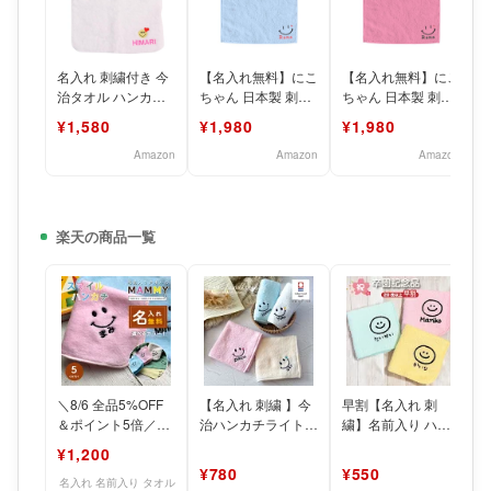
名入れ 刺繍付き 今
【名入れ無料】にこ
【名入れ無料】にこ
治タオル ハンカチ
ちゃん 日本製 刺繍
ちゃん 日本製 刺繍
かわいい 動物恐竜
タオル ハンカチ オ
タオル ハンカチ オ
¥1,580
¥1,980
¥1,980
柄 ギフト 誕生日 子
シャレ バレンタイ
シャレ バレンタイ
ン
ン
Amazon
Amazon
Amazon
楽天の商品一覧
＼8/6 全品5%OFF
【名入れ 刺繍 】今
早割【名入れ 刺
＆ポイント5倍／
治ハンカチライト
繍】名前入り ハン
【22cmタオルハン
《にこちゃん》( 名
カチ《まあるいにこ
¥1,200
カチ スマイル 】
入れ 今治 ハンカチ
ちゃん R》(名入れ
¥780
¥550
今
ハンカチ
名入れ 名前入り タオル