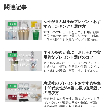
関連記事
女性が喜ぶ日用品プレゼントおす
未分類
すめランキングと選び方
女性へのプレゼントとして、日用品は実
用的で喜ばれやすい選択肢です。日常的
に使う消耗品や上質なグッズを選べば、
相手の生活を豊かに彩れます。この記事
では、Amazonや楽天で人気の商品を中心
に、さまざまなシーンで活躍するおすす
ネイル好きが喜ぶ！おしゃれで実
め日用品を紹介しま...
未分類
用的なプレゼント選びのコツ
ネイルを趣味にしている人へのプレゼン
ト選びは、相手の美意識や生活スタイル
を考慮した選択が重要です。ネイルケア
に関心のある人は、自分の爪の健康と美
しさを大切にしているため、質の高いケ
ア用品やスタイリッシュなアイテムは特
寿退社のプレゼントおすすめ特集
に喜ばれます。本記事では...
未分類
｜20代女性が本当に喜ぶ退職祝い
の選び方
寿退社する20代女性に贈るプレゼント選
びのポイント職場の同僚や先輩、後輩が
結婚を機に退職する「寿退社」。おめで