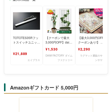
TOTOTES35Rフッ
【クーポンで最大
【最大3,000円OFF
トスイッチユニット
3,000円OFF】daim
クーポンあり!】 玄
AC100V【注】送料
らくだな 高さ
関マット 室内
¥1,530
¥2,290
有料地域 北海道
120cm+継ぎ足し
50×80 風水 お
¥21,889
DAIM FACTORY ダイム
ラグマット通販のサヤ
エイプラス
ファクトリー
ンサヤン
Amazonギフトカード 5,000円