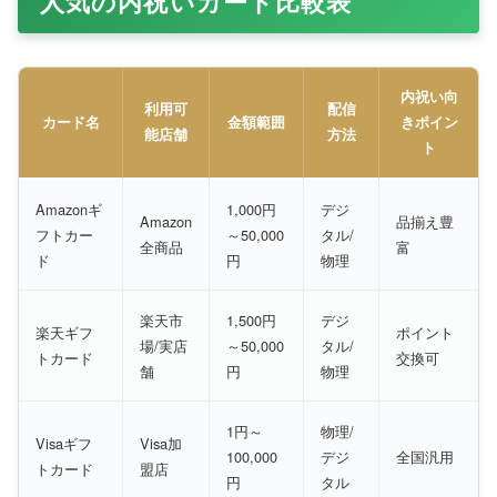
人気の内祝いカード比較表
内祝い向
利用可
配信
カード名
金額範囲
きポイン
能店舗
方法
ト
Amazonギ
1,000円
デジ
Amazon
品揃え豊
フトカー
～50,000
タル/
全商品
富
ド
円
物理
楽天市
1,500円
デジ
楽天ギフ
ポイント
場/実店
～50,000
タル/
トカード
交換可
舗
円
物理
1円～
物理/
Visaギフ
Visa加
100,000
デジ
全国汎用
トカード
盟店
円
タル