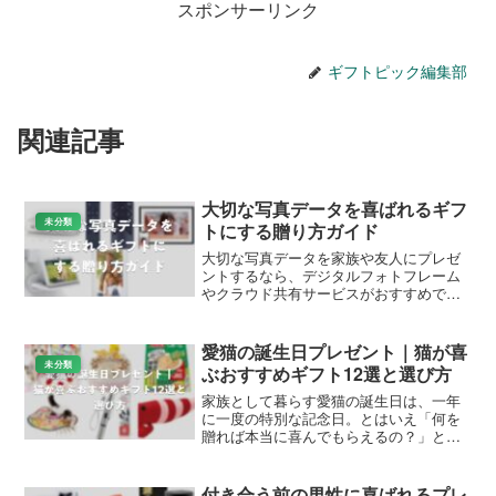
スポンサーリンク
ギフトピック編集部
関連記事
大切な写真データを喜ばれるギフ
未分類
トにする贈り方ガイド
大切な写真データを家族や友人にプレゼ
ントするなら、デジタルフォトフレーム
やクラウド共有サービスがおすすめで
す。これらの方法で、思い出の写真を簡
単に共有でき、喜ばれるギフトになりま
す。写真データをプレゼントする魅力写
愛猫の誕生日プレゼント｜猫が喜
真データは、日常のスナップ...
未分類
ぶおすすめギフト12選と選び方
家族として暮らす愛猫の誕生日は、一年
に一度の特別な記念日。とはいえ「何を
贈れば本当に喜んでもらえるの？」と悩
む飼い主さんは多いものです。この記事
では、Amazonや楽天で人気の愛猫の誕生
日プレゼントを、ケーキ・おやつ・おも
付き合う前の男性に喜ばれるプレ