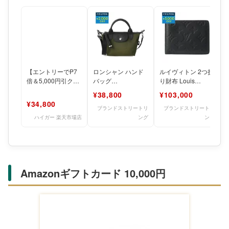
【エントリーでP7
ロンシャン ハンド
ルイヴィトン 2つ折
倍＆5,000円引クー
バッグ
り財布 Louis
ポン★8/11 1:59
LONGCHAMP ル プ
Vuitton モノグラ
¥38,800
¥103,000
迄】ハイガー エ
リアージュ エナジ
ム・シャドウレザ
¥34,800
ー トップ
ブランドストリートリ
ブランドストリートリ
ハイガー 楽天市場店
ング
ング
Amazonギフトカード 10,000円