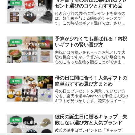
ちゃ・くつろぎグッ...
未分類
ゼント選びのコツとおすすめ品
付き合う前の男性にプレゼントを贈るの
は、好印象を与える絶好のチャンスで
す。この時期のギフト選びでは、さりげ
なく実用的なアイテムを選ぶのがポイン
ト。予算は主に2,000円〜5,000円が目安
で、相手に負担を感じさせず、日常で活
予算が少なくても喜ばれる！内祝
躍するものを中心...
未分類
いギフトの賢い選び方
内祝いはお祝いをもらったお礼として大
切な機会ですが、予算が少ない場合でも
心のこもった品物を贈ることができま
す。ギフト・プレゼント選びメディアと
して、Amazonや楽天で人気の千円以下や
500円以下の商品を中心に、読者の皆さん
母の日に間に合う！人気ギフトの
が選びやすいお手...
未分類
簡単おすすめ選び方まとめ
母の日にプレゼントを用意していない方
でも、楽天市場やAmazonで手軽に人気の
ギフトが見つかります。花束やスイーツ
セットを中心に、お母さんが喜ぶ定番ア
イテムを厳選してご紹介します。送料無
料のものも多く、急ぎでも安心です。母
彼氏の誕生日に贈るキャップ｜失
の日プレゼントがな...
未分類
敗しない選び方と人気ブランド
彼氏の誕生日プレゼントに「キャップ」
を選ぼうとしている方へ。普段からキャ