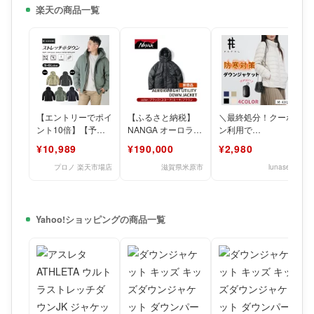
楽天の商品一覧
【エントリーでポイ
【ふるさと納税】
＼最終処分！クーポ
ント10倍】【予
NANGA オーロララ
ン利用で
約:8/18発送予定】
イトユーティリティ
10％OFF⇒2,682円
¥10,989
¥190,000
¥2,980
ハミューレ ストレ
ーダウンジャケット
／ダウンジャケット
ッチダ
ナン
コート
プロノ 楽天市場店
滋賀県米原市
lunasea
Yahoo!ショッピングの商品一覧