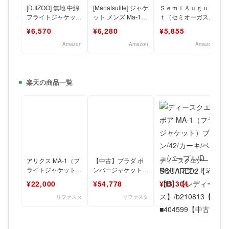
[D.IIZOO] 無地 中綿
[Manatsulife] ジャケ
ＳｅｍｉＡｕｇｕｓ
フライトジャケット
ット メンズ Ma-1
ｔ（セミオーガス
メンズ ma-1 ジャケ
ブルゾン 防風 軽量
ト） MA-1 メンズ
¥6,570
¥6,280
¥5,855
ット
ミリタリー フライ
トジ
Amazon
Amazon
Amazon
楽天の商品一覧
アリクス MA-1（フ
【中古】プラダ ボンバージ
ディースクエア
ライトジャケット）
ャケット・MA-1（フライト
MA-1（フライ
ブルゾン ミリタリ
ジャケット）ブルゾン/29
ト）ブルゾン/42
¥22,000
¥54,778
¥13,304
ー/L/ブラック/10
リファスタ
リファスタ