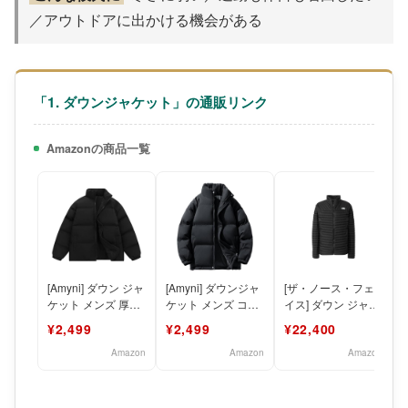
／アウトドアに出かける機会がある
「1. ダウンジャケット」の通販リンク
Amazonの商品一覧
[Amyni] ダウン ジャ
[Amyni] ダウンジャ
[ザ・ノース・フェ
ケット メンズ 厚手
ケット メンズ コー
イス] ダウン ジャケ
防風 防寒 暖か 無地
ト 冬服メンズ 大き
ット Thunder
¥2,499
¥2,499
¥22,400
いサイズ 防風
Jacket ブラ
Amazon
Amazon
Amazon