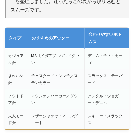
ーを整理しました。迷ったらこの表から絞り込むと
スムーズです。
合わせやすいボト
タイプ
おすすめのアウター
ムス
カジュア
MA-1／ボアブルゾン／ダウ
デニム・チノ・カー
ル派
ン
ゴ
きれいめ
チェスター／トレンチ／ス
スラックス・テーパ
派
テンカラー
ード
アウトド
マウンテンパーカー／ダウ
アンクル・ジョガ
ア派
ン
ー・デニム
大人モー
レザージャケット／ロング
スキニー・スラック
ド派
コート
ス