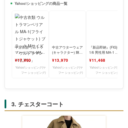
Yahoo!ショッピングの商品一覧
中古衣類 ウルトラ
中古アウターウェア
『新品即納』{FIG}
マンベリアル MA-
(キャラクター) 輝夜
1/6 男性用 MA-1 フ
1(フライトジャケッ
月 Beyond The
ライトジャケット
¥17,460
¥13,970
¥11,468
ト) ブラック Mサイ
Moon MA
セット ス
Yahoo!ショッピング(ヤ
Yahoo!ショッピング(ヤ
Yahoo!ショッピング(ヤ
フー ショッピング)
フー ショッピング)
フー ショッピング)
3. チェスターコート