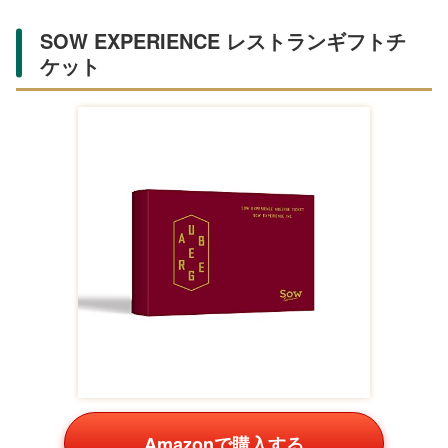
レゼント】オイリー
ト】お中元やお誕生
のオールインワン化
¥4,950
¥10,560
¥8,030
肌向けのオールイン
日プレゼントに ク
粧水と洗顔＆美容液
ワン化
ワトロ
クリーム
男性スキンケア クワト
男性スキンケア クワト
男性スキンケア クワト
ロボタニコ
ロボタニコ
ロボタニコ
越前漆器 さじべえ 夫婦 マグカップ