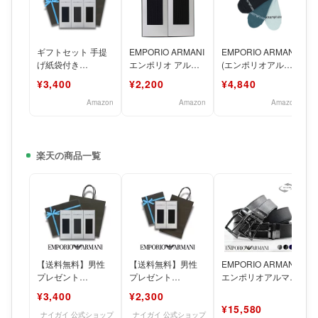
ギフトセット 手提
EMPORIO ARMANI
EMPORIO ARMANI
[
げ紙袋付き
エンポリオ アルマ
(エンポリオアルマ
EMPORIO ARMANI
ーニ ブランド靴下
ーニ) メンズ 靴下
¥3,400
¥2,200
¥4,840
エンポリオ アルマ
2足組 ギフ
ロゴ カバ
ー
Amazon
Amazon
Amazon
楽天の商品一覧
【送料無料】男性
【送料無料】男性
EMPORIO ARMANI
プレゼント
プレゼント
エンポリオアルマー
EMPORIO ARMANI
EMPORIO ARMANI
ニ リバーシブルレ
¥3,400
¥2,300
エンポリオ アルマ
エンポリオ アルマ
ザーベルト フ
¥15,580
ー
ー
ナイガイ 公式ショップ
ナイガイ 公式ショップ