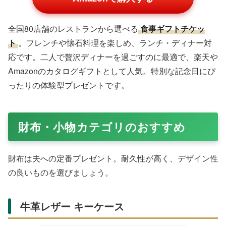
Amazonで購入する
結婚5周年などに最適な
木製漆塗りマグカップ
。名入れ
対応で、おしゃれな夫婦ペアギフトです。楽天で口コミ好
评で、温かみのあるデザインが夫婦の絆を象徴します。日
常のコーヒータイムを特別に彩り、Amazonでも人気の伝
統工芸品です。
SOW EXPERIENCE レストランギフトチ
ケット