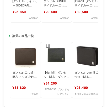
[ダンヒル] サイドカ
ダンヒル DUNHILL
[Dunhill] ダンヒル
ー SIDECAR
サイドカー 二つ折
サイドカー 二つ折
FP3070E 2つ折り
り 短財布 FP3070E
り 短財布
¥25,850
¥29,400
¥39,500
財布 ダークブ
[並行輸
FP3070E［sw
Amazon
Amazon
Amazon
楽天の商品一覧
ダンヒル 二つ折り
【dunhill】ダンヒ
ダンヒル dunhill 二
財布 メンズ 小銭入
ル 財布 ダンヒ
つ折り財布
れ有り ダークブラ
ル 二つ折り財布
FP3070E SIDECAR
¥34,200
ウン SIDECAR F
（小銭入れ付き）ビ
サイドカ
¥33,820
¥26,400
ターチ
REDROSE ブランドセ
Rocobi
レクション
Shop GoGo楽天市場店