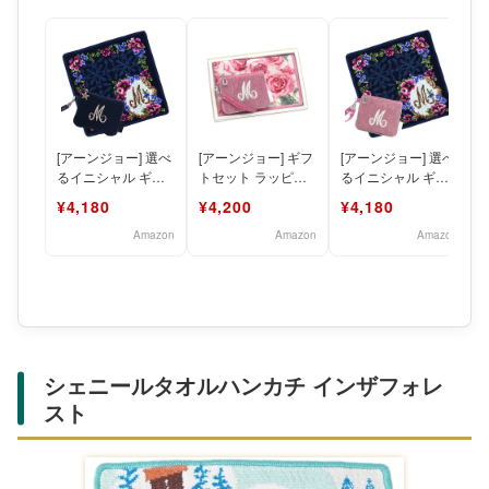
[アーンジョー] 選べ
[アーンジョー] ギフ
[アーンジョー] 選べ
るイニシャル ギフ
トセット ラッピン
るイニシャル ギフ
トセット ネイビー
グ済 選べる イニシ
トセット 日本製 シ
¥4,180
¥4,200
¥4,180
日本製 シェニール
ャル ストラップポ
ェニール織 ハンカ
織
ー
チ
Amazon
Amazon
Amazon
シェニールタオルハンカチ インザフォレ
スト