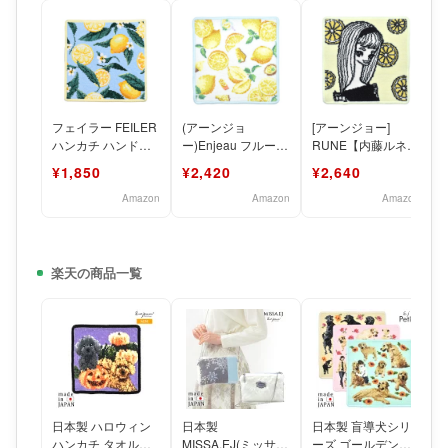
フェイラー FEILER
(アーンジョ
[アーンジョー]
ハンカチ ハンドタ
ー)Enjeau フルーツ
RUNE【内藤ルネ
オル レモン＆リー
スイーツ柄 ハンカ
限定商品 レモンと
¥1,850
¥2,420
¥2,640
ブス 25㎝ [並
チ タオルハンカチ
少女 日本製 シェニ
日本
ール
Amazon
Amazon
Amazon
楽天の商品一覧
日本製 ハロウィン
日本製
日本製 盲導犬シリ
ハンカチ タオルハ
MISSA.EJ(ミッサイ
ーズ ゴールデンレ