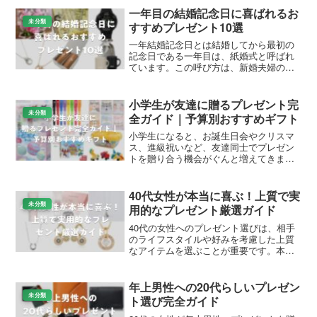
一年目の結婚記念日に喜ばれるお
未分類
すすめプレゼント10選
一年結婚記念日とは結婚してから最初の
記念日である一年目は、紙婚式と呼ばれ
ています。この呼び方は、新婚夫婦の関
係がまだ紙のように薄く繊細であること
から名付けられました。しかし、この最
初の一年間は、二人が夫婦として新しい
小学生が友達に贈るプレゼント完
生活を築き、絆を深める非...
未分類
全ガイド｜予算別おすすめギフト
小学生になると、お誕生日会やクリスマ
ス、進級祝いなど、友達同士でプレゼン
トを贈り合う機会がぐんと増えてきま
す。「どんなものを選べば喜んでもらえ
るかな？」「予算はどれくらいが正
解？」「男の子と女の子で何を選べばい
40代女性が本当に喜ぶ！上質で実
い？」と、お子さん本人だけでな...
未分類
用的なプレゼント厳選ガイド
40代の女性へのプレゼント選びは、相手
のライフスタイルや好みを考慮した上質
なアイテムを選ぶことが重要です。本記
事では、実際に多くの女性から支持され
ているプレゼントを厳選してご紹介しま
す。年代に合わせた洗練されたギフト選
年上男性への20代らしいプレゼン
びのポイントを押さえる...
未分類
ト選び完全ガイド