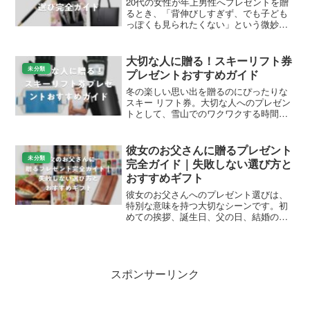
20代の女性が年上男性へプレゼントを贈
るとき、「背伸びしすぎず、でも子ども
っぽくも見られたくない」という微妙な
バランスに悩むことは少なくありませ
ん。相手が30代、40代と年齢を重ねてい
るほど、持ち物や好みにもこだわりが出
大切な人に贈る！スキーリフト券
てきますし、自分では...
未分類
プレゼントおすすめガイド
冬の楽しい思い出を贈るのにぴったりな
スキー リフト券。大切な人へのプレゼン
トとして、雪山でのワクワクする時間を
プレゼントできます。この記事では、
Amazonや楽天で手に入るおすすめのリフ
ト券ギフトを厳選して紹介します。家族
彼女のお父さんに贈るプレゼント
や友人へのギフトに...
未分類
完全ガイド｜失敗しない選び方と
おすすめギフト
彼女のお父さんへのプレゼント選びは、
特別な意味を持つ大切なシーンです。初
めての挨拶、誕生日、父の日、結婚の挨
拶など、彼女のお父さんに贈り物をする
機会はさまざまですが、「何を贈れば喜
んでもらえるのか」「失礼にならないも
のは何か」と頭を悩ませる...
スポンサーリンク