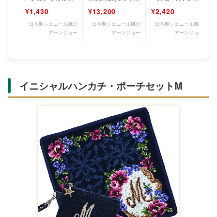
ンカチ シェニール
ージェー) Wショル
トリバー ラブラド
¥1,430
¥13,200
¥2,420
織【ハロウィンプー
ダー ブルー 肩掛け
ールレトリバー ブ
ドル】
ショ
ラックラ
日本製シェニール織の
日本製シェニール織の
日本製シェニール織の
アーンジョー
アーンジョー
アーンジョー
イニシャルハンカチ・ポーチセットM