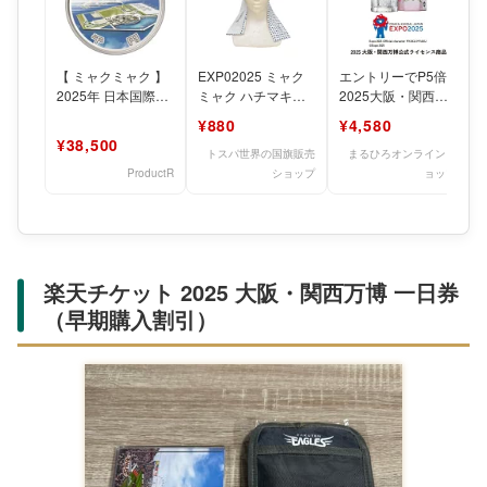
【 ミャクミャク 】
EXP02025 ミャク
エントリーでP5倍
2025年 日本国際博
ミャク ハチマキ手
2025大阪・関西万
覧会記念千円銀貨幣
ぬぐい 豆絞り 紺
博公式ライセンス商
¥880
¥4,580
（第一次発行）夢の
2025大阪・関西
品 数量限定 サント
¥38,500
リ
トスパ世界の国旗販売
まるひろオンラインシ
ProductR
ショップ
ョップ
楽天チケット 2025 大阪・関西万博 一日券
（早期購入割引）