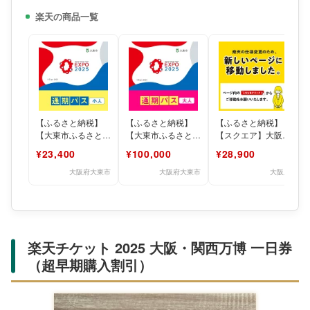
楽天の商品一覧
【ふるさと納税】
【ふるさと納税】
【ふるさと納税】
【大東市ふるさと納
【大東市ふるさと納
【スクエア】大阪・
税】2025年 日本国
税】2025年 日本国
関西万博 入場チケ
¥23,400
¥100,000
¥28,900
際博覧会（大阪・関
際博覧会（大阪・関
ット 通期パス（小
西万博
西万博
人）【スト
大阪府大東市
大阪府大東市
大阪府
楽天チケット 2025 大阪・関西万博 一日券
（超早期購入割引）