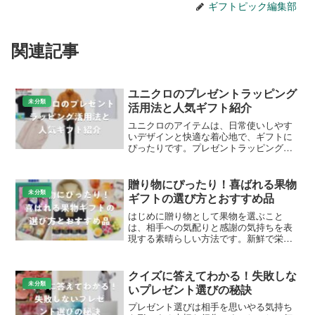
ギフトピック編集部
関連記事
ユニクロのプレゼントラッピング
未分類
活用法と人気ギフト紹介
ユニクロのアイテムは、日常使いしやす
いデザインと快適な着心地で、ギフトに
ぴったりです。プレゼントラッピングサ
ービスを活用すれば、特別な贈り物を簡
単に準備できます。この記事では、ユニ
クロ プレゼント ラッピングの魅力を詳し
贈り物にぴったり！喜ばれる果物
くご紹介し、Amaz...
未分類
ギフトの選び方とおすすめ品
はじめに贈り物として果物を選ぶこと
は、相手への気配りと感謝の気持ちを表
現する素晴らしい方法です。新鮮で栄養
価の高い果物は、どの季節でも喜ばれる
ギフトとして人気があります。本記事で
は、贈り物として適切な果物の選び方、
クイズに答えてわかる！失敗しな
人気の商品、そして選択時の...
未分類
いプレゼント選びの秘訣
プレゼント選びは相手を思いやる気持ち