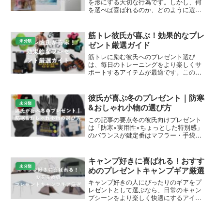
を形にする大切な行為です。しかし、何
を選べば喜ばれるのか、どのように選べ
ば失敗しないのか、多くの人が悩んでい
ます。このメディアの読者の皆さんに向
けて、ギフト選びの知識を楽しく深めな
筋トレ彼氏が喜ぶ！効果的なプレ
がら、実際に役立つプレゼ...
未分類
ゼント厳選ガイド
筋トレに励む彼氏へのプレゼント選び
は、毎日のトレーニングをより楽しくサ
ポートするアイテムが最適です。この記
事では、Amazonや楽天で人気のトレーニ
ンググッズやウェア、実用的なアクセサ
リーを中心に、喜ばれるギフトを厳選し
彼氏が喜ぶ冬のプレゼント｜防寒
て紹介します。ジム派...
未分類
&おしゃれ小物の選び方
この記事の要点冬の彼氏向けプレゼント
は「防寒×実用性×ちょっとした特別感」
のバランスが鍵定番はマフラー・手袋・
ニット帽など、寒い季節に毎日使える小
物レザー小物や腕時計など、長く使える
上質アイテムも冬のギフトに最適予算は
キャンプ好きに喜ばれる！おすす
5,000円〜15,0...
未分類
めのプレゼントキャンプギア厳選
キャンプ好きの人にぴったりのギアをプ
レゼントとして選ぶなら、日常のキャン
プシーンをより楽しく快適にするアイテ
ムがおすすめです。この記事では、
Amazonや楽天で人気のキャンプギアを厳