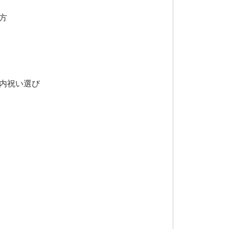
方
内祝い選び
ド