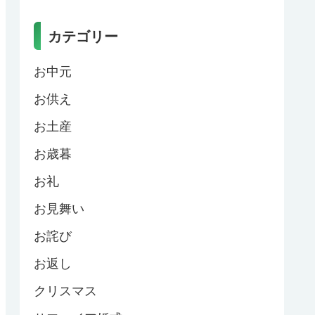
カテゴリー
お中元
お供え
お土産
お歳暮
お礼
お見舞い
お詫び
お返し
クリスマス