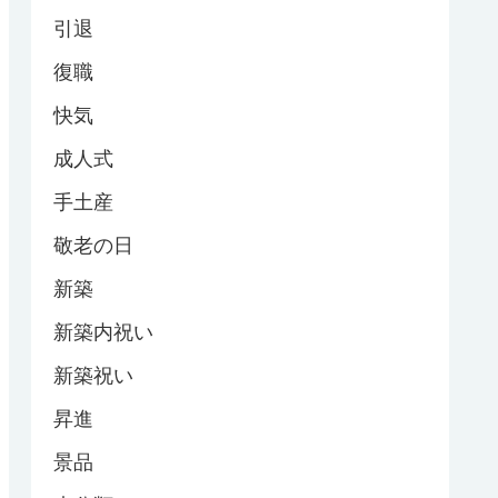
引退
復職
快気
成人式
手土産
敬老の日
新築
新築内祝い
新築祝い
昇進
景品