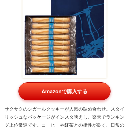
Yahoo!ショッピングの商品一覧
銀座千疋屋 銀座 フ
銀座千疋屋 銀座フ
千疋屋 銀座フルー
ルーツクーヘン お
ルーツクーヘン
ツクーヘンB (16個
菓子 ギフト セット
PGS-164
入) フルーツ バーム
¥5,460
¥30,000
¥6,980
(PGS-164)
クーヘン お土産
Yahoo!ショッピング(ヤ
Yahoo!ショッピング(ヤ
Yahoo!ショッピング(ヤ
フー ショッピング)
フー ショッピング)
フー ショッピング)
アンリ・シャルパンティエ プティ・ガト
ー・アソルティ