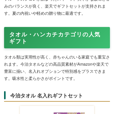
鼓月 プレミアム千寿せんべい（24枚入）
Amazonで購入する