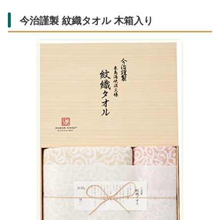
Amazonで購入する
フルーツのジュレが詰まったスイーツ。爽やかな酸味と甘
みのバランスが良く、楽天でギフトセットが支持されま
す。夏の内祝いや軽めの贈り物に最適です。
タオル・ハンカチカテゴリの人気
ギフト
タオル類は実用性が高く、赤ちゃんのいる家庭でも重宝さ
れます。今治タオルなどの高品質素材がAmazonや楽天で
豊富に揃い、名入れオプションで特別感をプラスできま
す。吸水性と柔らかさがポイントです。