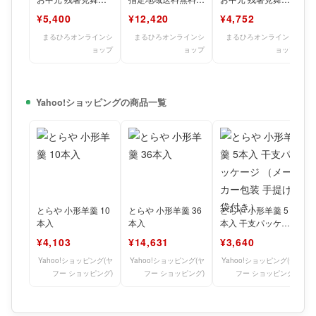
和菓子 ギフト プレ
とらや 小形羊羹36
和菓子 ギフト プレ
¥5,400
¥12,420
¥4,752
ゼント 送料無料(一
本入 K36
ゼント とらや 小形
まるひろオンラインシ
まるひろオンラインシ
まるひろオンラインシ
ョップ
ョップ
ョップ
Yahoo!ショッピングの商品一覧
とらや 小形羊羹 10
とらや 小形羊羹 36
とらや 小形羊羹 5
本入
本入
本入 干支パッケー
ジ （メーカー包装
¥4,103
¥14,631
¥3,640
手提げ袋付き）
Yahoo!ショッピング(ヤ
Yahoo!ショッピング(ヤ
Yahoo!ショッピング(ヤ
フー ショッピング)
フー ショッピング)
フー ショッピング)