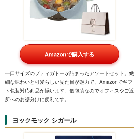
ー銀座千疋屋 銀座
菓子 バウムクーヘ
ウムクーヘン バー
フルーツクーヘンA
ン 詰合せ パティス
ムクーヘン お菓子
¥1,784
¥3,568
¥857
(8個入)
リー銀座千疋屋 銀
スイーツ 贈り物 ギ
座フ
フ
Amazon
Amazon
Amazon
楽天の商品一覧
銀座千疋屋 銀座フ
P【買うなら今！ポ
お中元 夏ギフト
ルーツクーヘン
イント5倍！】 お中
2026 焼き菓子 洋菓
（16個入）［送料
元 ギフト 御中元 中
子 バウムクーヘン
¥1,782
無料］［ポイント2
元ギフト 夏ギフト
バームクーヘン お
¥3,564
¥3,564
倍］～ お中
パティスリー銀座千疋
銀座千疋屋
日本橋いなば園
屋楽天市場店