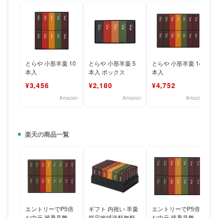
とらや 小形羊羹 10
とらや 小形羊羹 5
とらや 小形羊羹 14
本入
本入 ボックス
本入
¥3,456
¥2,180
¥4,752
Amazon
Amazon
Amazon
楽天の商品一覧
エントリーでP5倍
ギフト 内祝い 羊羹
エントリーでP5倍
お中元 残暑見舞い
指定地域送料無料
お中元 残暑見舞い