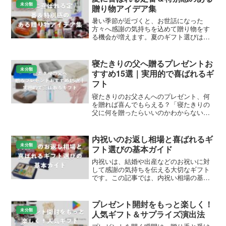
気を遣わせない価格でさりげなく贈る
こと。チョコレートや
ぶどう糖などの糖分補給アイテム、マフラーや充電式カイロ
といった防寒グッズ、入浴剤や上質な文房具などは、受験生
の彼氏に喜ばれる定番ギフトです。何より大切なのは「応援
している」という気持ち。彼が肩の力を抜いて受け取れる一
品を選んで、最後までがんばる背中をそっと押してあげまし
ょう。
未分類
スポンサーリンク
ギフトピック編集部
関連記事