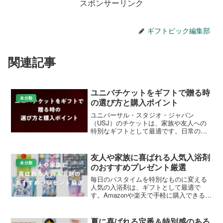
まとめ
受験生の彼氏へのプレゼントは、豪華さや特別さよりも
「そ
っと寄り添う気持ち」
がいちばんのギフトになります。糖分
補給のお菓子や防寒グッズ、リラックスできる入浴剤など、
休息の時間を心地よくしてくれるアイテムは、忙しい受験期
でも自然に受け取ってもらえます。価格は気を遣わせない範
囲で、渡すタイミングとあたたかいひと言を添えれば、応援
の気持ちはきっとまっすぐ届きます。
受験生の彼氏に贈るプレゼント｜プレッシ
ャーをかけない応援ギフトの選び方
ポイントは、
勉強を直接邪魔せず、オフタイムの質を上げ、