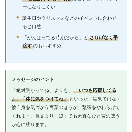
ぶどう糖タブレット、プチお菓
気軽に渡したい・差し入
〜1,000円
子、ラムネ
れ感覚で
1,000〜
高級チョコ、入浴剤セット、文
さりげなく応援したい
3,000円
房具
3,000〜
防寒グッズ、上質なペン、充電
実用的でしっかり残るも
5,000円
式カイロ
のを
マフラー＆手袋のセット、名入
5,000円〜
記念に残る特別な一品を
れアイテム
高価すぎるプレゼントは、受験中の彼に
「お返しを
考えなきゃ」という負担
を感じさせてしまうことも
あります。受験が終わるまでは、肩の力を抜いて受
け取れる価格帯がおすすめです。