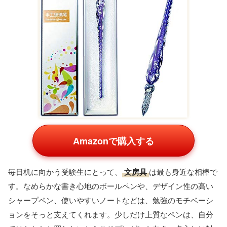
Amazonで購入する
一日がんばった後の
バスタイム
は、受験生にとって最高の癒
しの時間。香りのよいバスソルトや入浴剤の詰め合わせは、
その時間をぐっと心地よくしてくれます。薬用タイプから香
りを楽しむタイプまで種類が豊富なので、彼の好みそうな香
りを選ぶと喜ばれます。湯船にゆっくり浸かることは、こわ
ばった気持ちをほぐすひとときにもつながります。
毎日使える消えものギフトは、
気を遣わせにくい