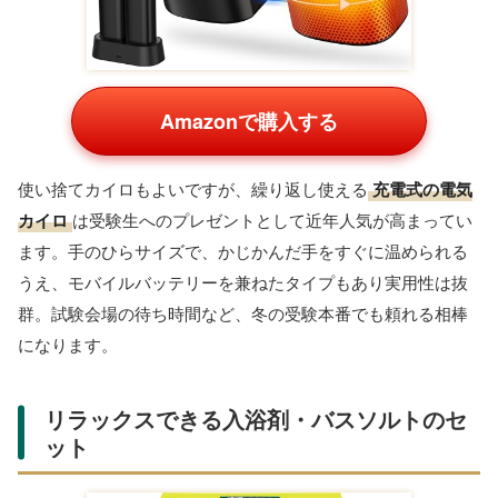
ィース 帽子 マフラ
フラー レディース
ふわもこ手袋 レデ
¥2,000
¥1,699
ー 手袋 一体型 フー
ィース 指先が出せ
ド付マフ
る
Amazon
Amazon
Amazon
楽天の商品一覧
【最大1000円OFF
【最大1000円OFF
【最大1000円OFF
クーポン！】ふわも
クーポン！】仮面ラ
クーポン！】すみっ
こショルダーウォー
イダーリバイス も
コぐらし 子供用防
¥1,069
¥1,759
¥2,609
マー 防寒マフラー
こもこ ネックウォ
寒着 もこもこ mok
す
ーマ
キャラクターのシネマ
キャラクターのシネマ
キャラクターのシネマ
コレクション
コレクション
コレクション