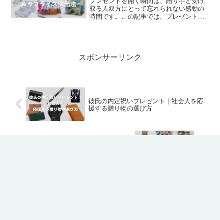
ユニバチケットをギフトで贈る時
未分類
の選び方と購入ポイント
ユニバーサル・スタジオ・ジャパン
（USJ）のチケットは、家族や友人への
特別なギフトとして最適です。日常のワ
クワクを届けるこのプレゼントは、思い
出に残る体験を提供します。Amazonや楽
天で手軽に購入できる商品を中心に、お
友人や家族に喜ばれる人気入浴剤
すすめの選び方やラッ...
未分類
のおすすめプレゼント厳選
毎日のバスタイムを特別なものに変える
人気の入浴剤は、ギフトとして最適で
す。Amazonや楽天で手軽に購入できるア
イテムを中心に、友人や家族へのプレゼ
ントにぴったりなものを厳選して紹介し
ます。香り豊かなバスボムや大容量パッ
夏に喜ばれる定番＆特別感のある
ク、詰め合わせセット...
未分類
贈り物アイデア集
暑い季節が近づくと、お世話になった
方々へ感謝の気持ちを込めて贈り物をす
る機会が増えます。夏のギフト選びは、
季節感を大切にしながら、受け取る方が
喜ぶ品を選ぶことが重要です。2026年の
夏は、猛暑が予想されているからこそ、
寝たきりの父へ贈るプレゼントお
相手を気遣う心が伝わる...
未分類
すすめ15選｜実用的で喜ばれるギ