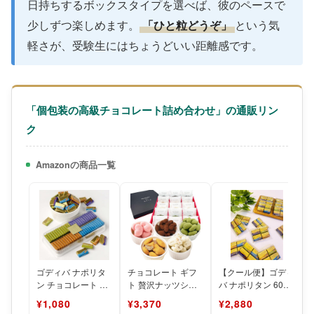
日持ちするボックスタイプを選べば、彼のペースで
少しずつ楽しめます。
「ひと粒どうぞ」
という気
軽さが、受験生にはちょうどいい距離感です。
「個包装の高級チョコレート詰め合わせ」の通販リン
ク
Amazonの商品一覧
ゴディバ ナポリタ
チョコレート ギフ
【クール便】ゴディ
ン チョコレート 4
ト 贅沢ナッツショ
バ ナポリタン 60粒
種 52個 ギフトボッ
コラータ5種×3袋
(4粒×15セット) 4種
¥1,080
¥3,370
¥2,880
クス 詰め合わせ シ
(15袋)詰め合わせ
類を各1粒のセ