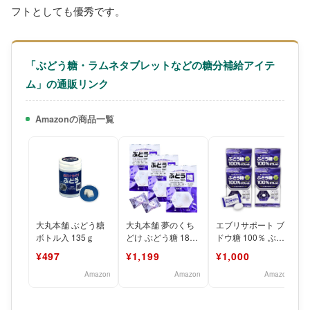
フトとしても優秀です。
「ぶどう糖・ラムネタブレットなどの糖分補給アイテ
ム」の通販リンク
Amazonの商品一覧
大丸本舗 ぶどう糖
大丸本舗 夢のくち
エブリサポート ブ
ボトル入 135ｇ
どけ ぶどう糖 18粒
ドウ糖 100％ ぶど
×3袋セット 個包装
う糖 タブレット
¥497
¥1,199
¥1,000
タブレット 勉強
160粒（40粒入×4
Amazon
Amazon
Amazon