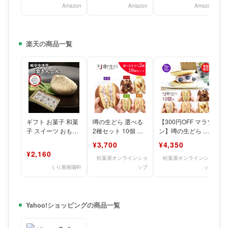
お中
Amazon
Amazon
Amazon
楽天の商品一覧
ギフト お菓子 和菓
噂の生どら 選べる
【300円OFF マラソ
子 スイーツ おもし
2種セット 10個 小
ン】噂の生どら ブ
ろ おしゃれ 個包装
倉 抹茶 珈琲 チョコ
ルーベリー 10個 セ
¥3,700
¥4,350
チョコ 以外 職場
プリン 生どら
ット どら焼き
¥2,160
松葉屋オンラインショ
松葉屋オンラインショ
くり屋南陽軒
ップ
ップ
Yahoo!ショッピングの商品一覧