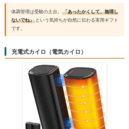
体調管理は受験の土台。
「あったかくして、無理し
ないでね」
という気持ちが自然に伝わる実用ギフト
です。
「あったか防寒グッズ（マフラー・手袋）」の通販リ
ンク
Amazonの商品一覧
[Entregando amor e
[ミラシック] 【安心
[koulaya] 帽子 レデ
paz] クマの帽子 マ
の国内ブランド】