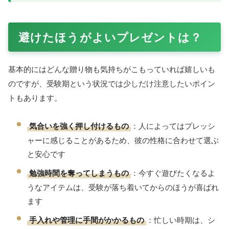
渡すタイミングとメッセージで差
がつく
同じプレゼントでも、
渡し方ひとつ
で受け取る側の気持ちは
大きく変わります。受験生という状況だからこそ、タイミン
グと言葉に少し気を配ってみましょう。
タイミングのヒント
本番直前すぎない時期
に渡すと、プレッシャ
ーになりにくい
誕生日やクリスマスなどのイベントに合わせ
ると自然
「がんばってる時期だから」と
さりげなく手
渡す
のもおすすめ