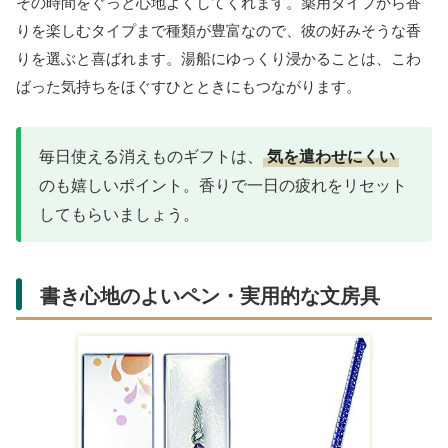
使い捨てカイロもよいですが、繰り返し使える
充電式の電気
カイロ
は受験生へのプレゼントとして近年人気が高まってい
ます。手のひらサイズで、かじかんだ手をすぐに温められる
うえ、モバイルバッテリーを兼ねたタイプもあり実用性は抜
群。試験会場の待ち時間など、冬の受験本番でも頼れる相棒
になります。
リラックスできる入浴剤・バスソルトのセ
ット