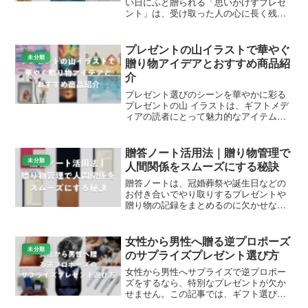
い日にふと贈られる「思いがけずプレゼ
ント」は、受け取った人の心に長く残り
ます。予想していなかったタイミング、
思ってもみなかった気配り――その意外
性こそが、贈り物の価値を何倍にも引き
プレゼントの山イラストで華やぐ
上げてくれます。とはいえ...
未分類
贈り物アイデアとおすすめ商品紹
介
プレゼント選びのシーンを華やかに彩る
プレゼントの山 イラストは、ギフトメデ
ィアの読者にとって魅力的なアイテムで
す。山のように積み重なったプレゼント
ボックスを描いたイラストは、誕生日や
記念日のお祝いにぴったりで、楽天や
贈答ノート活用法｜贈り物管理で
Amazonで手に入る様...
未分類
人間関係をスムーズにする秘訣
贈答ノートは、冠婚葬祭や誕生日などの
お付き合いでやり取りするプレゼントや
贈り物の記録をまとめるのに欠かせない
アイテムです。このノートを使えば、い
ただいたものや贈ったものを整理でき、
人間関係をスムーズに保てます。ギフト
女性から男性へ贈る逆プロポーズ
選びメディアの読者向けに...
未分類
のサプライズプレゼント選び方
女性から男性へサプライズで逆プロポー
ズをするなら、特別なプレゼントが欠か
せません。この記事では、ギフト選びの
コツと、Amazonや楽天で人気のアイテム