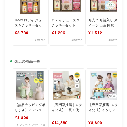
Rody ロディ ジュー
ロディ ジュース＆
名入れ 名前入り ス
ス＆クッキーセット
クッキーセット
イーツ 出産 内祝い
SE5-267-10 内祝 快
702-1292p
ロディ ジュース＆
¥3,780
¥1,296
¥1,512
気祝い
クッキーセット 70
Amazon
Amazon
Amazon
楽天の商品一覧
【無料ラッピング承
【専門家推薦｜ロデ
【専門家推薦 | ロデ
ります】アンジェ別
ィ公式】 長く使え
ィ公式】イタリア製
注カラーも！Rody
る ロッキングベー
Rody / バランスボ
¥8,800
ロディ 正規品 nin
ス ロディ｜ 2WAY
ールトイ 弾み
¥14,380
¥8,800
セ
アンジェ(インテリア雑