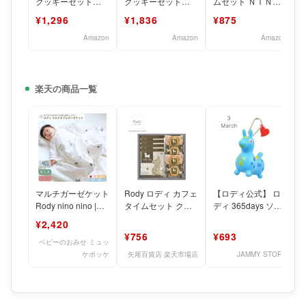
クッキーセット
クッキーセット
ムセット ＮＩＮ－
702-1292p
702-1293p
０５
¥1,296
¥1,836
¥875
Amazon
Amazon
Amazon
楽天の商品一覧
マルチガーゼケット
Rody ロディ カフェ
【ロディ公式】 ロ
Rody nino nino |
タイムセット クッ
ディ 365days ソフ
100×100 2重ガーゼ
キー ドリップコー
ビ マスコット キー
¥2,420
ヒーセット焼き菓子
ホルダー 3月
¥756
¥693
ベビーのおみせ ミュッ
ケポッケ
矢尾百貨店 楽天市場店
JAMMY STORE