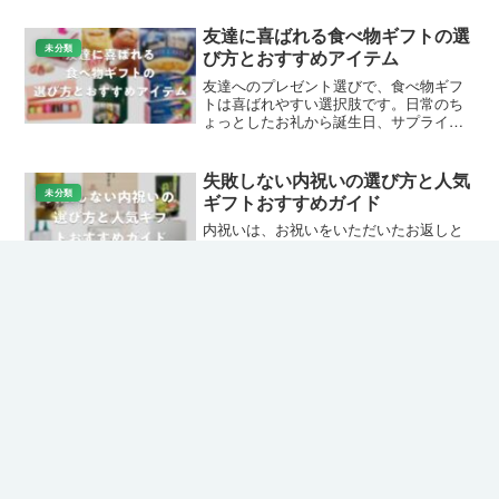
を厳選して紹介します。記念に残るアイ
テムを選んで、心を込めたプロポーズを
友達に喜ばれる食べ物ギフトの選
成功させましょう。...
未分類
び方とおすすめアイテム
友達へのプレゼント選びで、食べ物ギフ
トは喜ばれやすい選択肢です。日常のち
ょっとしたお礼から誕生日、サプライズ
まで幅広く対応でき、美味しさを共有で
きるのが魅力。Amazonや楽天で手軽に購
入可能な人気商品を中心に、シーン別の
失敗しない内祝いの選び方と人気
選び方やおすすめを...
未分類
ギフトおすすめガイド
内祝いは、お祝いをいただいたお返しと
して感謝の気持ちを伝える大切なギフト
です。この記事では、ギフト・プレゼン
ト選びメディアとして、Amazonや楽天で
手軽に購入できる内祝いアイテムをジャ
ンル別に詳しく紹介します。相手の好み
やシーンに合わせた...
スポンサーリンク
出産内祝いに最適！ロイズの人気チョコ
ギフト厳選ガイド