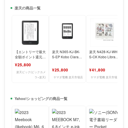
楽天の商品一覧
【エントリーで最大
楽天 N365-KJ-BK-
楽天 N428-KJ-WH-
全額ポイント還元｜
S-EP Kobo Clara
S-CK Kobo Libra
8/11まで】 KOBO｜
BW 電子書籍リーダ
Colour 電子書
¥25,800
コボ 電子書籍リー
¥25,800
¥41,800
楽天ビック(ビックカメ
ラ×楽天)
ヤマダ電機 楽天市場店
ヤマダ電機 楽天市場店
Yahoo!ショッピングの商品一覧