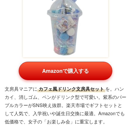
制服に合わせやすい
厚底スニーカー
は、女子中学生のマ
ストアイテム。脚長効果でスタイルアップし、K-POP風
のデザインが可愛い。楽天市場で人気のホワイトやピンク
系はクッション性が高く、長時間履いても疲れにくい。
Amazonではサイズ展開豊富で、誕生日プレゼントにぴっ
たり。友達とお揃いで履けば、学校で話題に。
トライアングルイヤリング（ノンホール）