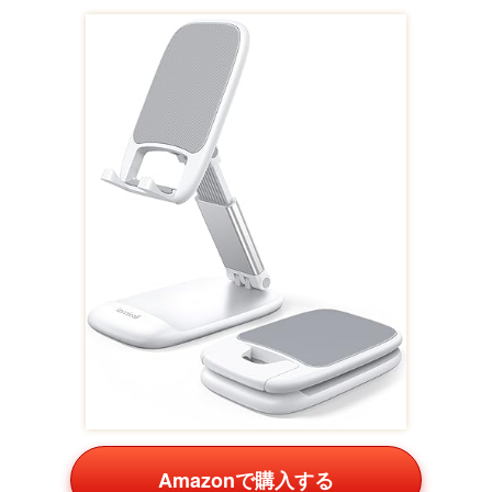
能で、メール配信が便利。楽天市場・Amazonで即時利用
可。誕生日サプライズにぴったりです。
女の子向けは可愛さと実用性を両立。お揃いアクセや文具
セットで友情をアピールしましょう。楽天の送料無料ライ
ンを活用すれば、複数購入もお得です。
男女共通のおすすめ誕生日プレゼ
ント
性別問わず喜ばれるアイテムも多数。友達みんなで楽しめ
るものを中心に。
クリアファイルセット