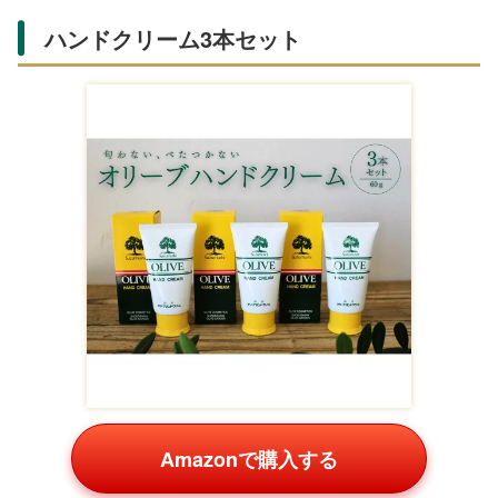
Amazonで購入する
アクセサリー好きに
トライアングルイヤリング（ノンホ
ール）
を。ピアス不要で付けやすく、シンプルデザイン
が制服にマッチ。楽天市場のプチプラ500円台はキラキラ
光るクリスタル入りで可愛い。お揃いパックもあり、友達
とシェアして誕生日を祝えます。Amazonレビューで耐久
性が高評価です。
カフェ風ドリンク文房具セット