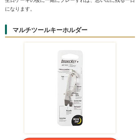
になります。
「サッカーボール」の通販リンク
Amazonの商品一覧
ミカサ(MIKASA) サ
adidas(アディダス)
KAISER(カイザ
ッカーボール 4号
サッカーボール 4号
ー)PVC サッカー ボ
FT429D-NB (小学生
球(小学生用) タンゴ
ール 4号 KW-140 小
¥2,200
¥2,700
¥1,164
向け)
クラブ
学生用
Amazon
Amazon
Amazon