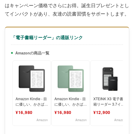
はキャンペーン価格でさらにお得。誕生日プレゼントとし
てインパクトがあり、友達の読書習慣をサポートします。
「電子書籍リーダー」の通販リンク
Amazonの商品一覧
Amazon Kindle - 目
Amazon Kindle - 目
XTEINK X3 電子書
K
に優しい、かさばら
に優しい、かさばら
籍リーダー 3.7イン
ない、大きな画面で
ない、大きな画面で
チ E-Ink搭載 58g軽
¥16,980
¥16,980
¥12,900
読みやすい
読みやすい
量
Amazon
Amazon
Amazon