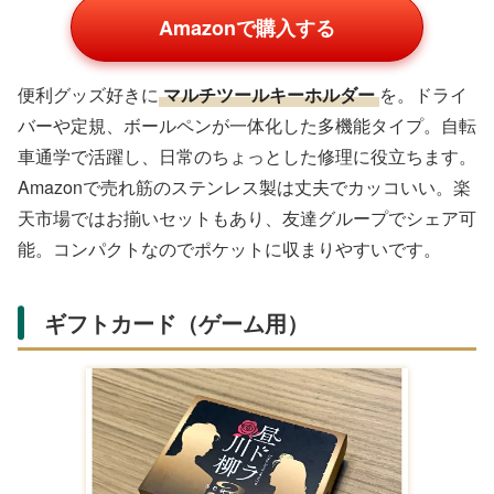
楽天の商品一覧
【8/11AM1時59分
サッカーボール 4号
MIKASA FT429D-
までポイント10
小学生用 空気入り
NB レジャー用サッ
倍】トリオンダ キ
ホワイト ブルー イ
カーボール 4号
¥2,480
ッズ 公式試合球レ
エロー 6歳 7歳
¥7,920
¥2,250
プリ
スポーツ屋 by ハイブロ
kemari87楽天市場店
ード
XPRICE楽天市場店
Yahoo!ショッピングの商品一覧