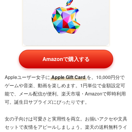
Amazonで購入する
手入れ好き女子に
ハンドクリーム3本セット
を。保湿成
分配合でうるおいを与え、フルーティーな香りが人気。楽
天市場の楽天1位商品は個包装でプチギフト向き。
Amazonでは400円台のお手頃価格で、誕生日のお礼やホ
ワイトデーに。箱入りでラッピング映えします。
ベルト