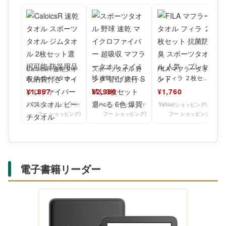
CaloicsR 速乾タオ
スポーツタオル 野
FILA マフラータオ
ル スポーツタオル
球 速乾 マイクロフ
ル フィラ ２枚セッ
ジムタオル 2枚セッ
ァイバー 超吸収 マ
ト 抗菌防臭 スポー
¥1,867
¥2,980
¥1,760
ト選択可能 防
フラータオル スイ
ツタオル 人気 プ
ミン
Yahoo!ショッピング(ヤ
Yahoo!ショッピング(ヤ
Yahoo!ショッピング(ヤ
フー ショッピング)
フー ショッピング)
フー ショッピング)
電子書籍リーダー