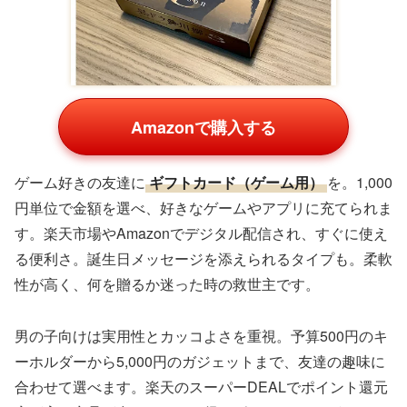
エアー サッカー サ
エアー サッカー サ
モルテン molten バ
ッカーボール エア
ッカーボール エア
ルブ サーマルボン
ーパワーサッカーデ
ーパワーサッカーデ
ディング サッカー
¥3,141
¥3,141
¥2,777
ィスク 浮力 室内 サ
ィスク 浮力 室内 サ
ゴム メンテナン
ッ
ッ
Yahoo!ショッピング(ヤ
Yahoo!ショッピング(ヤ
Yahoo!ショッピング(ヤ
フー ショッピング)
フー ショッピング)
フー ショッピング)
マルチツールキーホルダー