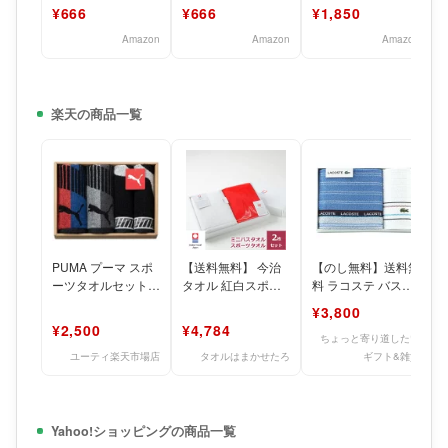
34×75cm ミズノ
34×75cm ミズノ
オル 日本製 約
¥666
¥666
¥1,850
P8008
P8008
23×100cm 2枚セッ
ト
Amazon
Amazon
Amazon
楽天の商品一覧
PUMA プーマ スポ
【送料無料】 今治
【のし無料】送料無
ーツタオルセットス
タオル 紅白スポー
料 ラコステ バス・
ポーツタオル（約
ツタオルセット ギ
スポーツタオルセッ
¥3,800
31×110cm）×2、
フトセット 新生活
ト LR40177【LA
¥2,500
¥4,784
日本製
ちょっと寄り道したい
ユーティ楽天市場店
タオルはまかせたろ
ギフト&雑貨
Yahoo!ショッピングの商品一覧