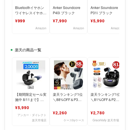
Bluetoothイヤホン
Anker Soundcore
Anker Soundcore
ワイヤレスイヤホン
P40i ブラック
P31i ブラック
IPX7防水 最大60時
¥999
¥7,990
¥5,990
間再生
b
Amazon
Amazon
Amazon
楽天の商品一覧
【期間限定セール実
楽天ランキング1位
楽天ランキング1位
施中 8/11まで】
＼88%OFF＆P3倍
＼81%OFF＆P2倍
Anker Soundcore
で2199円！／3冠達
で2,174円！／2024
¥5,990
P40i
成 ワイヤレスイヤ
年間MVP ワ
¥2,260
¥2,780
アンカー・ダイレクト
楽天市場店
ケースbyケース
GraceVally 楽天市場店