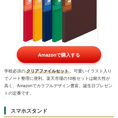
Apple Gift Card
Amazonで購入する
Appleユーザー女子に
Apple Gift Card
を。10,000円分で
ゲームや音楽、動画を楽しめます。1円単位で金額設定可