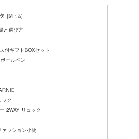
次
場と選び方
ース付ギフトBOXセット
ク ボールペン
ARNIE
ュック
ー 2WAY リュック
ファッション小物