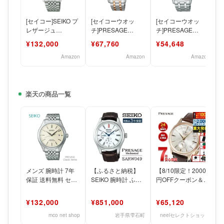
[セイコー]SEIKO プ
[セイコーウオッ
[セイコーウオッ
レザージュ
チ]PRESAGE
チ]PRESAGE
PRESAGE 自動巻
SARY262 メンズ腕
SARY237 メンズ腕
¥132,000
¥67,760
¥54,648
き メカニカル コア
時計 日本製メカニ
時計 日本製メカニ
カ
カ
Amazon
Amazon
Amazon
楽天の商品一覧
メンズ 腕時計 7年
【ふるさと納税】
【8/10限定！2000
保証 送料無料 セイ
SEIKO 腕時計 ふる
円OFFクーポン＆抽
コー プレザージュ
さと納税 SARW049
選で最大1万ポイン
自動巻 SARX12
セイコー プ
トバック】【選べる
¥132,000
¥851,000
¥65,120
mco net shop
岩手県雫石町
neelセレクトショップ