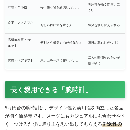
実用性が高く間違いに
財布・革小物
毎日使う物を新調したい人
くい
香水・フレグラン
おしゃれに気を遣う人
気分を切り替えられる
ス
高機能家電・ガジ
便利さや最新ものが好きな人
毎日の暮らしが快適に
ェット
二人の時間そのものが
体験・ペアギフト
思い出を一緒に作りたい人
贈り物に
長く愛用できる「腕時計」
5万円台の腕時計は、デザイン性と実用性を両立した名品
が揃う価格帯です。スーツにもカジュアルにも合わせやす
く、つけるたびに贈り主を思い出してもらえる
記念性の