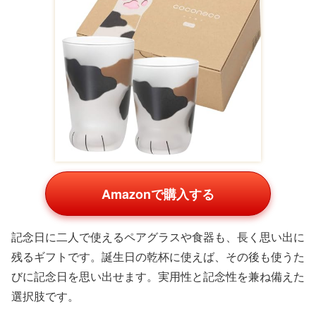
思い出に残る「体験ギフト・ペア
アイテム」
物だけでなく、二人で過ごす時間そのものを贈れるのが体
験ギフトの魅力。5万円あれば、宿泊やレストラン、アク
ティビティなどを選べるカタログ型のギフトや、少し贅沢
な旅行プランも視野に入ります。
「一緒に楽しめる」
の
が最大のポイントです。
選べる体験ギフトカタログ