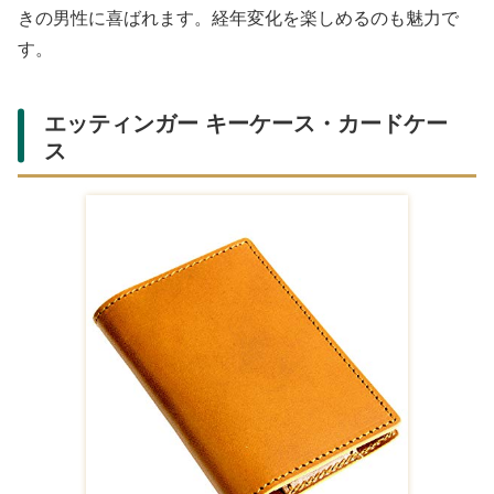
財布 メンズ 二つ折
財布 レディース 二
二つ折り財布 メン
り 二つ折り財布 コ
つ折り財布 タッセ
ズ 本革 サイフ 縦型
ンパクト 黒 白 ホワ
ル ミニウォレット
ファスナー【MENS
¥3,960
¥3,289
¥5,480
イト 青 ブルー
コンパクト 小さい
2つ折り】【革
財布
二つ折り財布コインケ
二つ折り財布コインケ
二つ折り財布コインケ
ース革シエロ
ース革シエロ
ース革シエロ
Yahoo!ショッピングの商品一覧
ポーター ストーム
ポーター PORTER
ポーター PORTER
ウエストバッグ
吉田カバン ハンド
吉田カバン ボディ
383-17067
バッグ レザー 黒 ブ
バッグ ウエストバ
¥22,550
¥24,800
¥14,800
PORTER STORM
ラック /SR
ッグ ナイロン 黒
Yahoo!ショッピング(ヤ
Yahoo!ショッピング(ヤ
Yahoo!ショッピング(ヤ
フー ショッピング)
フー ショッピング)
フー ショッピング)