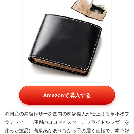
Amazonの商品一覧
[ポーター] 吉田カバ
【PORTER 】ポー
[ポーター] 吉田カバ
ン 二つ折り財布
ター カレント 二つ
ン ワンダー 342-
SHEEN シーン
折り財布 パスケー
03840 ２つ折り財
¥27,500
¥34,100
¥34,100
110-02921
ス 牛革 本革 レザ
布 (1.ブラ
Amazon
Amazon
Amazon
楽天の商品一覧