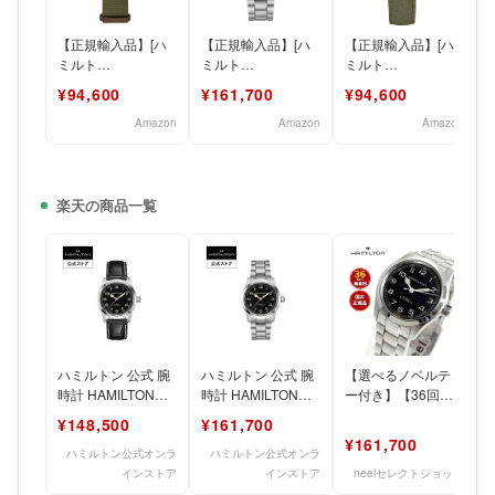
【正規輸入品】[ハ
【正規輸入品】[ハ
【正規輸入品】[ハ
ミルト
ミルト
ミルト
ン]HAMILTON 腕時
ン]HAMILTON 腕時
ン]HAMILTON 腕時
¥94,600
¥161,700
¥94,600
計 正規保証 カーキ
計 正規保証 カーキ
計 正規保証 カーキ
フィール
フィール
フィール
Amazon
Amazon
Amazon
楽天の商品一覧
ハミルトン 公式 腕
ハミルトン 公式 腕
【選べるノベルティ
時計 HAMILTON
時計 HAMILTON
ー付き】【36回分
Khaki Field Murph
Khaki Field Murph
割手数料無料！】ハ
¥148,500
¥161,700
ミルトン
¥161,700
HAMILTON
ハミルトン公式オンラ
ハミルトン公式オンラ
インストア
インストア
neelセレクトショップ