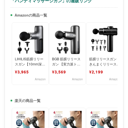
「ハンディマッサージガン」の通販リンク
Amazonの商品一覧
LIHILIS筋膜リリー
BGB 筋膜リリース
筋膜リリースガン
スガン【10mm深層
ガン 【実力派トレ
きんまくリリース
振幅＆AI自適応モー
一ナ一監修】ハンデ
電動ガン 6段階振動
¥3,965
¥3,569
¥2,199
ド付き＆6段階超
ィガン きんまくリ
リリースガン 8 種
リース
類
Amazon
Amazon
Amazon
楽天の商品一覧