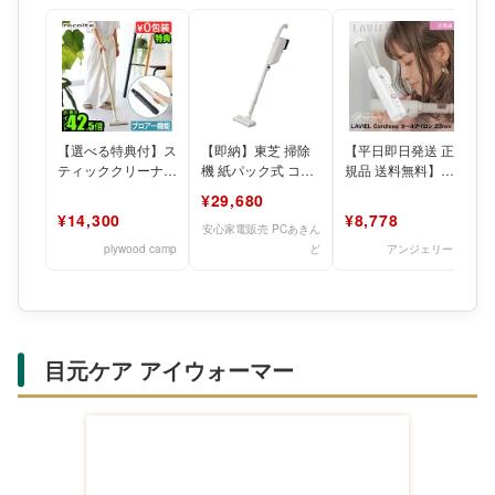
【選べる特典付】ス
【即納】東芝 掃除
【平日即日発送 正
ティッククリーナー
機 紙パック式 コー
規品 送料無料】
コードレス ハンデ
ドレススティックク
LAVIEL ラヴィエル
¥29,680
ィクリーナー ブロ
リーナー トルネオ
コードレス カール
¥14,300
¥8,778
ワーレ
コード
ア
安心家電販売 PCあきん
plywood camp
ど
アンジェリーク
目元ケア アイウォーマー