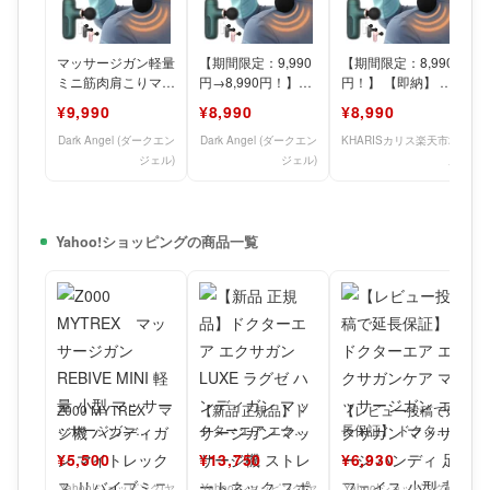
マッサージガン軽量
【期間限定：9,990
【期間限定：8,990
ミニ筋肉肩こりマッ
円→8,990円！】
円！】 【即納】 マ
サージ器マッサージ
【即納】 マッサー
ッサージ マッサー
¥9,990
¥8,990
¥8,990
機筋膜リリースガン
ジ マッサージガン
ジガン 肩こり マッ
マッサー
Dark Angel (ダークエン
Dark Angel (ダークエン
KHARISカリス楽天市場
ジェル)
ジェル)
店
Yahoo!ショッピングの商品一覧
Z000 MYTREX マ
【新品 正規品】ド
【レビュー投稿で延
ッサージガン
クターエア エクサ
長保証】 ドクター
REBIVE MINI 軽量
ガン LUXE ラグゼ
エア エクサガンケ
¥5,500
¥13,750
¥6,930
小型 マッ
ハンディガン マッ
ア マッサージガン
サ
エクサ
Yahoo!ショッピング(ヤ
Yahoo!ショッピング(ヤ
Yahoo!ショッピング(ヤ