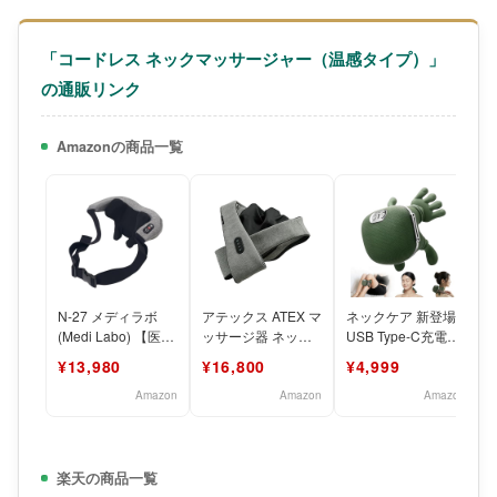
「コードレス ネックマッサージャー（温感タイプ）」
の通販リンク
Amazonの商品一覧
N-27 メディラボ
アテックス ATEX マ
ネックケア 新登場
(Medi Labo) 【医療
ッサージ器 ネック
USB Type-C充電式
機器認証品】ネック
マッサージャー マ
コードレス 3モード
¥13,980
¥16,800
¥4,999
マッサージャ
ッサージ 首 肩 コ
軽量 静音
Amazon
Amazon
Amazon
楽天の商品一覧