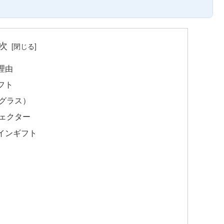
次
理由
フト
グラス）
ェクター
インギフト