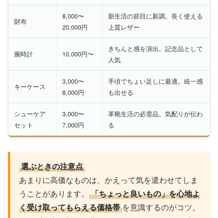
8,000〜
新生活の節目に新調。長く使える
財布
20,000円
上質レザー
きちんと感を演出。記念品として
腕時計
10,000円〜
人気
3,000〜
手頃でちょい足しに最適。統一感
キーケース
8,000円
も出せる
シューケア
3,000〜
革靴生活の必需品。気配りが伝わ
セット
7,000円
る
選ぶときの注意点
あまりに高価なものは、かえって気を遣わせてしま
うことがあります。
「ちょっと良いもの」を心地よ
く受け取ってもらえる価格帯
を意識するのがコツ。