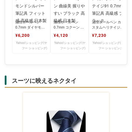
油性ボールペン
油性ボールペン
油性ボールペン カ
0.7mm ダイヤモン
0.7mm コクーン 曲
スタムヘリテイジ
ドシルバー 筆記具
線美 握りやすい ブ
91 0.7mm 筆記具 高
¥6,200
¥4,120
¥7,230
フィット感 高級感
ラック 高級感 日本
級感 ブラック
日
Yahoo!ショッピング(ヤ
Yahoo!ショッピング(ヤ
Yahoo!ショッピング(ヤ
フー ショッピング)
フー ショッピング)
フー ショッピング)
スーツに映えるネクタイ