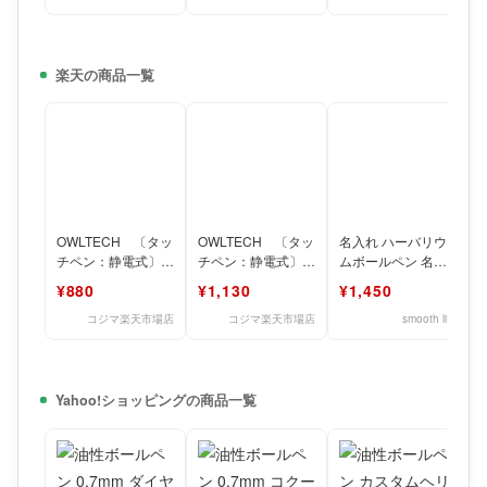
楽天の商品一覧
OWLTECH 〔タッ
OWLTECH 〔タッ
名入れ ハーバリウ
チペン：静電式〕
チペン：静電式〕
ムボールペン 名前
ディスク型ペン先
ディスク型＆導電繊
入れ 完成品 ペン お
¥880
¥1,130
¥1,450
静電式タッチペン
維ペン先静電式タッ
祝い かわいい おし
ブラ
チペ
ゃ
コジマ楽天市場店
コジマ楽天市場店
smooth life
Yahoo!ショッピングの商品一覧