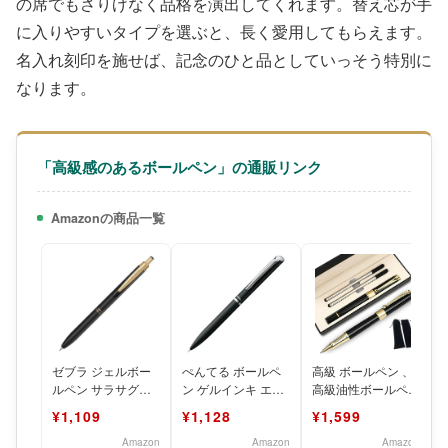
の席でもさりげなく品格を演出してくれます。替え芯が手
に入りやすいタイプを選ぶと、長く愛用してもらえます。
名入れ刻印を施せば、記念のひと品としていっそう特別に
なります。
「高級感のあるボールペン」の通販リンク
Amazonの商品一覧
ゼブラ ジェルボー
ぺんてる ボールペ
高級 ボールペン 、
ルペン サラサグラ
ン ゲルインキ エナ
高級油性ボールペ
ンド 0.5mm マット
ージェル フィログ
ン、書きやすい 、
¥1,109
¥1,128
¥1,599
ブラック P-JJ5
ラフィ 0.5mm ブラ
かっこいい、おしゃ
れ、人気
Amazon
Amazon
Amazon