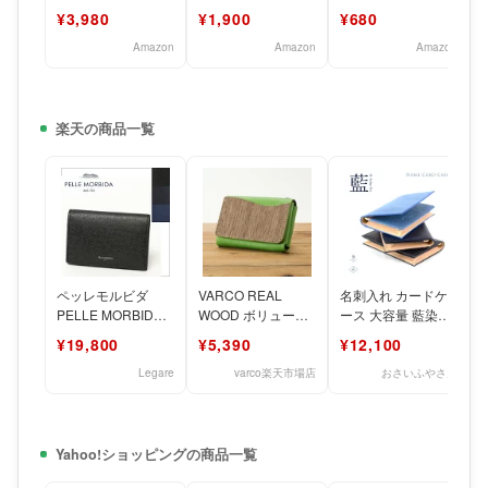
リアンレザー 薄型
ザー 本革 名刺ケー
ケース 名刺 マグネ
¥3,980
¥1,900
¥680
名刺40枚 本革
ス 大容量 5
ット式 PUレザ
Amazon
Amazon
Amazon
楽天の商品一覧
ペッレモルビダ
VARCO REAL
名刺入れ カードケ
PELLE MORBIDA
WOOD ボリューム
ース 大容量 藍染レ
Barca バルカ クロ
カードケース カー
ザー 本革 BAGGY
¥19,800
¥5,390
¥12,100
ム鞣し 型押
ドケース 大容量 メ
PORT KOI
Legare
varco楽天市場店
おさいふやさん
Yahoo!ショッピングの商品一覧