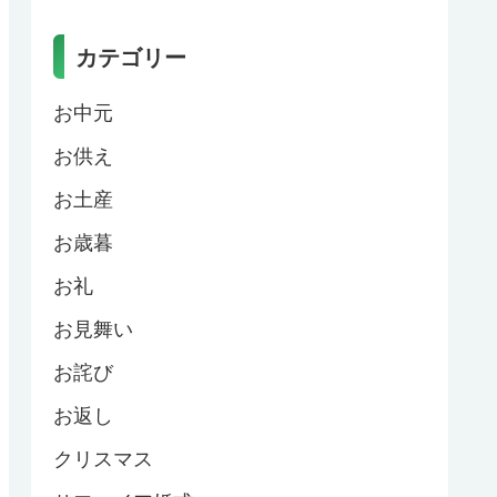
カテゴリー
お中元
お供え
お土産
お歳暮
お礼
お見舞い
お詫び
お返し
クリスマス