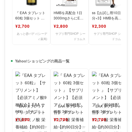
『 EAA タブレット
HMBを高配合 1日
ss【お試し用10日
60粒 3個セット 』
3000mgさらにEAA
分×3】HMBを高配
【サプリメント】
配合【お得用・約1
合 1日3000mgさら
¥2,700
¥2,800
¥2,300
【必須アミノ酸9種
ヶ月分】 HMBカ
にEAA配合 H
あっと@バディ(シーデ
サプリ専門SHOP シー
サプリ専門SHOP シー
ィ薬局)
ドコムス
ドコムス
Yahoo!ショッピングの商品一覧
『EAA タブレット
『 EAA タブレット
『EAA タブレット
60粒』【サプリメ
60粒 3個セット 』
60粒 3個セット 』
ント】【必須アミノ
【サプリメント】
【サプリメント】
¥1,000
¥2,700
¥2,700
酸9種配合】EAA サ
【必須アミノ酸9種
【必須アミノ酸9種
配
Yahoo!ショッピング(ヤ
Yahoo!ショッピング(ヤ
Yahoo!ショッピング(ヤ