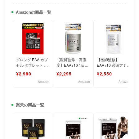
Amazonの商品一覧
グロング EAA カプ
【医師監修・高濃
【医師監修】
セル タブレット サ
度】EAA+10 1日2
EAA+10 必須アミノ
プリ 人工甘味料不
粒×30日分 【必須ア
酸9種配合｜条件付
¥2,980
¥2,295
¥2,550
使用 甘味料不使用
ミノ酸9種】＋ 【
き必須・非必須アミ
ノ酸含有
Amazon
Amazon
Amazon
楽天の商品一覧