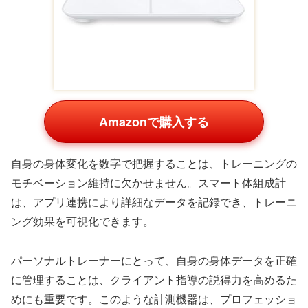
メ防止
ェイト
Amazon
Amazon
Amazon
楽天の商品一覧
【8/10限定★クーポ
【ラスト26時間限
【お買物マラソン】
ンで7％OFF】≪公
定！15%OFFクーポ
ウェイトトレーニン
式≫ALL OUT【横
ン発行中！】 トレ
グ グローブ 筋トレ
¥2,390
川尚隆選手 愛用
ーニンググローブ
ジムトレーニング
¥2,980
¥1,498
筋ト
グロ
ユーメイクス 楽天市場
フィジカルデザイン
店
Well-Life Store
Yahoo!ショッピングの商品一覧