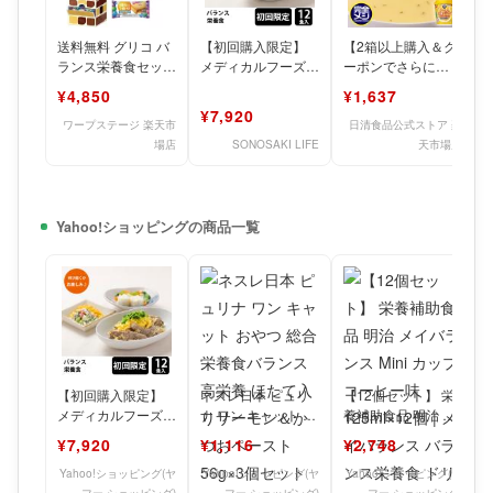
送料無料 グリコ バ
【初回購入限定】
【2箱以上購入＆ク
ランス栄養食セット
メディカルフーズ
ーポンでさらに
50個 タワー型BOX
バランス栄養食 試
6%OFF】 完全メシ
¥4,850
¥1,637
入り バランスオン
食12食セット
コーンクリームポタ
¥7,920
ージュ
ワープステージ 楽天市
日清食品公式ストア 楽
場店
SONOSAKI LIFE
天市場店
Yahoo!ショッピングの商品一覧
【初回購入限定】
ネスレ日本 ピュリ
【12個セット】 栄
メディカルフーズ
ナ ワン キャット お
養補助食品 明治 メ
バランス栄養食 試
やつ 総合栄養食バ
イバランス Mini カ
¥7,920
¥1,116
¥2,748
食12食セット
ランス 高栄養 ほた
ップコーヒー味1
て
Yahoo!ショッピング(ヤ
Yahoo!ショッピング(ヤ
Yahoo!ショッピング(ヤ