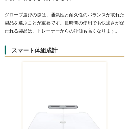
グローブ選びの際は、通気性と耐久性のバランスが取れた
製品を選ぶことが重要です。長時間の使用でも快適さが保
たれる製品は、トレーナーからの評価も高くなります。
「トレーニンググローブ」の通販リンク
Amazonの商品一覧
【医師監修】トレー
adidas(アディダス)
「ATERCEL」トレ
ニンググローブ【長
パフォーマンストレ
ーニンググローブ
さ50%UPの超ロン
ーニンググローブ
【握力補助・マメ防
¥1,999
¥1,550
¥1,598
グリストラップ】マ
エアロレディー素
止・通気性優れ】ウ