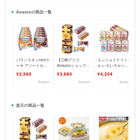
Amazonの商品一覧
バランスオンminiケ
【江崎グリコ
エンジョイクリミー
ーキ アソートセッ
Amazonショップ限
ル いろいろセット
ト 2種40個(チーズ
定】 江崎グリコ バ
125ml×24本 アソー
¥2,560
¥3,680
¥4,204
ケーキ・チョコブラ
ランス栄養食セット
ト (ヨーグルト
50個
Amazon
Amazon
Amazon
楽天の商品一覧