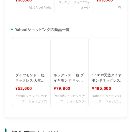
ス
ジュエリー チョコ*フィ
ALISA Lei Aloha
オーレ
WEING
Yahoo!ショッピングの商品一覧
ダイヤモンド 一粒
ネックレス 一粒 ダ
1.131ct天然ダイヤ
ネックレス 天然ダ
イヤモンド ネック
モンドネックレス
イヤモンド K18YG
レス ダイヤモンド
Pt900 Pt850 一粒ダ
¥52,600
¥79,800
¥495,000
ネックレス 一粒 一
ネックレス オーダ
イヤモン
ー爆買
Yahoo!ショッピング(ヤ
Yahoo!ショッピング(ヤ
Yahoo!ショッピング(ヤ
フー ショッピング)
フー ショッピング)
フー ショッピング)