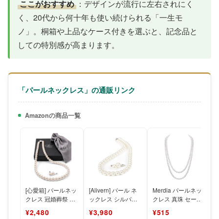
ここがおすすめ
：デザインが流行に左右されにく
く、20代から何十年も使い続けられる「一生モ
ノ」。桐箱や上品なケース付きを選ぶと、記念品と
しての特別感が高まります。
「パールネックレス」の通販リンク
Amazonの商品一覧
[心愛箱] パールネッ
[Alivern] パール ネ
Merdia パールネッ
クレス 冠婚葬祭 日
ックレス シルバー
クレス 真珠 セータ
本製 8mm珠 フォー
925 日本製 パール
ーチェーン パール
¥2,480
¥3,980
¥515
マル レディース
ネックレス
ネックレス 高人気