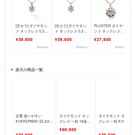
[京セラ] ダイヤモン
[京セラ] ダイヤモン
PLUSTER ダイヤモ
[
ド ネックレス 0.3カ
ド ネックレス 0.3カ
ンド ネックレス レ
ラット 一粒 ピンク
ラット 一粒 ブルー
ディース 一粒 (本
¥39,800
¥39,800
¥27,800
ダイヤモンド
ダイヤモンド
物) K10PG
Amazon
Amazon
Amazon
楽天の商品一覧
定番 使いやすい
ダイヤモンド ネッ
ダイヤモンド ネッ
K18YG/Pt900【0.2ct】
クレス 一粒 18金
クレス 一粒 K18 0.2
一粒ダイヤモンド ネッ
【楽天1位受賞】 ネ
カラット 一粒ダイ
¥69,900
ク
ックレス レディー
ヤ チェーンが選
¥30,800
¥39,000