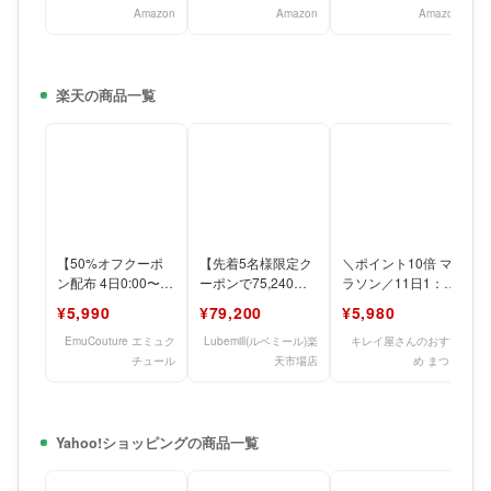
Amazon
Amazon
Amazon
楽天の商品一覧
【50%オフクーポ
【先着5名様限定ク
＼ポイント10倍 マ
ン配布 4日0:00〜12
ーポンで75,240円
ラソン／11日1：59
日23:59】レビュー
に！】【7日(金)20
まで ＼楽天1位／
¥5,990
¥79,200
¥5,980
で10年保証【
時開始！】 あこや
【汗に強い】 【選
べ
EmuCouture エミュク
Lubemill(ルベミール)楽
キレイ屋さんのおすす
チュール
天市場店
め まつよ
Yahoo!ショッピングの商品一覧